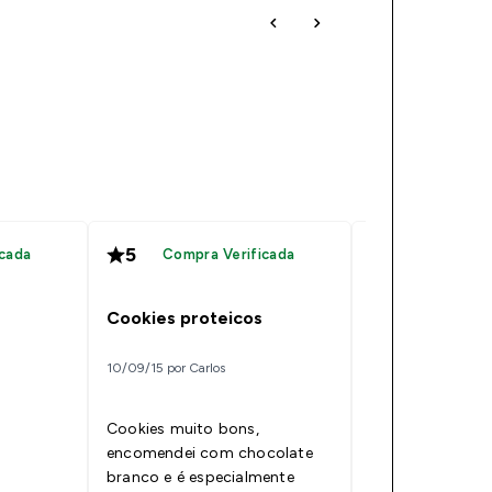
5
5
cada
Compra Verificada
Compra V
5*
Cookies proteicos
11/07/15 por oliveira
10/09/15 por Carlos
Os macros não 
Cookies muito bons,
melhores e tem 
encomendei com chocolate
mas o sabor é pe
branco e é especialmente
sempre uma aju