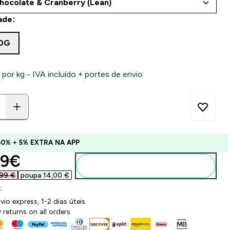
ade:
50G
 por kg - IVA incluído + portes de envio
60% + 5% EXTRA NA APP
ounted price
9€‎
Adicionar ao carrinho
99 €‎
poupa 14,00 €‎
k
vio express, 1-2 dias úteis
 returns on all orders