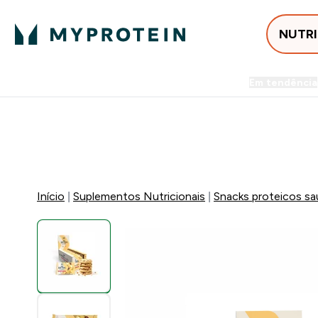
NUTR
Em tendência
Entrega Grátis ao gastares +5
⚡ 15% EXTRA NAS NOVIDADE
Início
Suplementos Nutricionais
Snacks proteicos sa