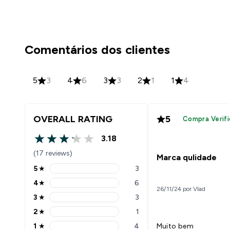
Comentários dos clientes
5
3
4
6
3
3
2
1
1
4
OVERALL RATING
5
Compra Verifi
3.18
3.18 out of 5 stars
(17 reviews)
Marca qulidade
5
★
3
5 stars rating 3 reviews
4
★
6
4 stars rating 6 reviews
26/11/24 por Vlad
3
★
3
3 stars rating 3 reviews
2
★
1
2 stars rating 1 reviews
1
★
4
Muito bem