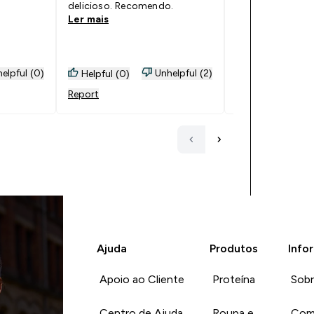
delicioso. Recomendo.
a proteína diári
Ler mais
Ler mais
uma bolacha te
proteina
elpful (0)
Unhelpful (2)
Helpful (0)
Helpful (3)
Report
Report
Ajuda
Produtos
Info
Apoio ao Cliente
Proteína
Sob
Centro de Ajuda
Roupa e
Com