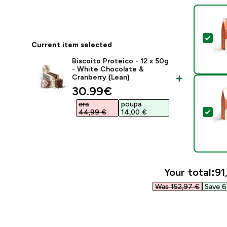
Sel
Current item selected
Biscoito Proteico - 12 x 50g
- White Chocolate &
Cranberry (Lean)
discounted price
30.99€‎
era
poupa
Sel
44,99 €‎
14,00 €‎
Your total:
91
Was 152,97 €‎
Save 6