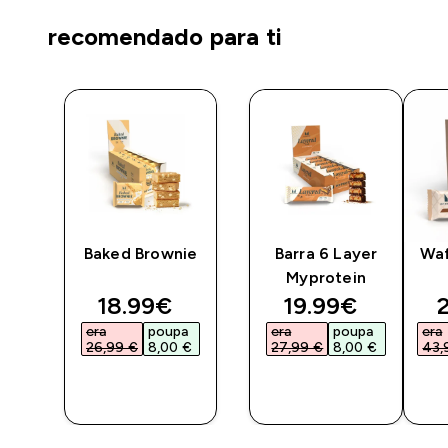
recomendado para ti
e
Baked Brownie
Barra 6 Layer
Waf
Myprotein
ted price
discounted price
discounted pri
d
18.99€‎
19.99€‎
2
a
era
poupa
era
poupa
era
€‎
26,99 €‎
8,00 €‎
27,99 €‎
8,00 €‎
43,
COMPRA
COMPRA
RÁPIDA
RÁPIDA