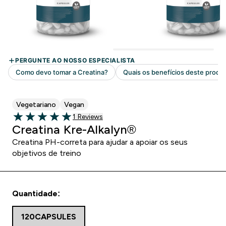
Vegetariano
Vegan
1 customer reviews
1 Reviews
5 out of 5 stars
Creatina Kre-Alkalyn®
Creatina PH-correta para ajudar a apoiar os seus
objetivos de treino
Quantidade:
120CAPSULES