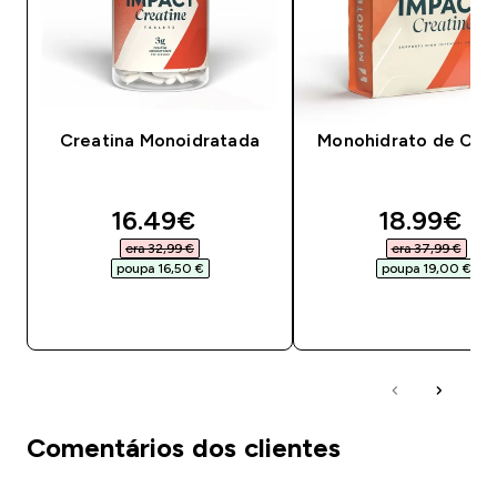
Creatina Monoidratada
Monohidrato de Crea
discounted price
discounte
16.49€‎
18.99€‎
era 32,99 €‎
era 37,99 €‎
poupa 16,50 €‎
poupa 19,00 €‎
COMPRA RÁPIDA
COMPRA RÁPID
Comentários dos clientes