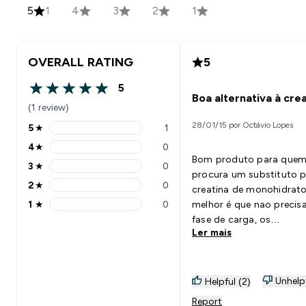
5
1
4
3
2
1
OVERALL RATING
5
5
5 out of 5 stars
Boa alternativa à cre
(1 review)
28/01/15 por Octávio Lopes
5
★
1
5 stars rating 1 reviews
4
★
0
4 stars rating 0 reviews
Bom produto para que
3
★
0
3 stars rating 0 reviews
procura um substituto p
2
★
0
creatina de monohidrato
2 stars rating 0 reviews
1
★
0
melhor é que nao precis
1 stars rating 0 reviews
fase de carga, os
Ler mais
comprimidos engolem-s
bem. Globalmente um 
produto.
Unhelp
Helpful (2)
Report