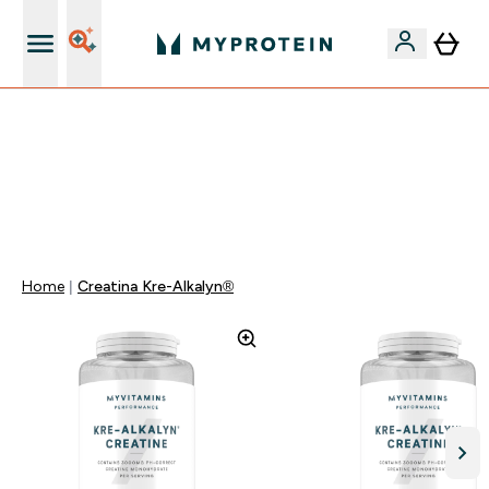
15€ por cada Amigo Referido
FLASH ⚡ ATÉ -60% + 15% EXTRA NA GAMA VEGAN |
POUPA 5% AO GASTARES 75€ | TERMINA EM:
0 0
:
1 9
:
2 0
:
2 5
DIA
HORAS
MINUTOS
SEGUNDOS
Home
Creatina Kre-Alkalyn®