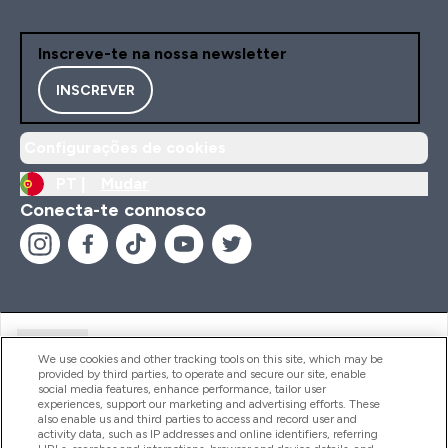
Inscreve-te na nossa newsletter
INSCREVER
Configurações de cookies
PT |
Mudar
Conecta-te connosco
Ajuda
We use cookies and other tracking tools on this site, which may be
provided by third parties, to operate and secure our site, enable
social media features, enhance performance, tailor user
experiences, support our marketing and advertising efforts. These
Produtos
also enable us and third parties to access and record user and
activity data, such as IP addresses and online identifiers, referring