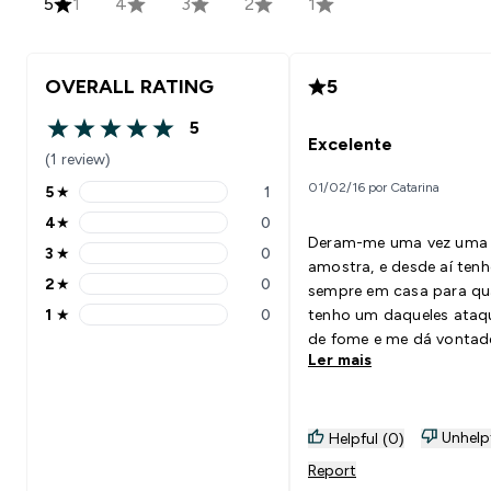
5
1
4
3
2
1
OVERALL RATING
5
5
5 out of 5 stars
Excelente
(1 review)
01/02/16 por Catarina
5
★
1
5 stars rating 1 reviews
4
★
0
4 stars rating 0 reviews
Deram-me uma vez uma
3
★
0
3 stars rating 0 reviews
amostra, e desde aí ten
2
★
0
sempre em casa para q
2 stars rating 0 reviews
1
★
0
tenho um daqueles ataq
1 stars rating 0 reviews
de fome e me dá vontad
Ler mais
comer tudo. Basta cozin
este penne, e pronto, fic
saciada. Recomendo.
Unhelp
Helpful (0)
Report