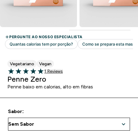
Vegetariano
Vegan
1 customer reviews
1 Reviews
5 out of 5 stars
Penne Zero
Penne baixo em calorias, alto em fibras
Sabor: