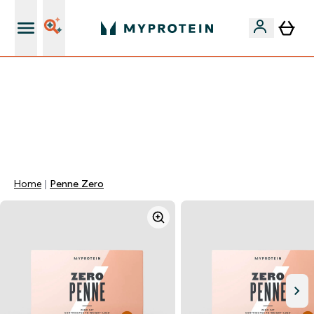
15€ por cada Amigo Referido
⚡ ATÉ -60% + 15% EXTRA EM PROTEÍNAS SÓ NA APP |
TERMINA EM:
0 0
:
0 1
:
1 8
:
2 1
DIA
HORAS
MINUTOS
SEGUNDOS
Home
Penne Zero