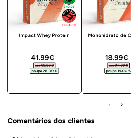
Impact Whey Protein
Monohidrato de Crea
discounted price
discounte
41.99€‎
18.99€‎
era 69,99 €‎
era 37,99 €‎
poupa 28,00 €‎
poupa 19,00 €‎
COMPRA RÁPIDA
COMPRA RÁPID
Comentários dos clientes