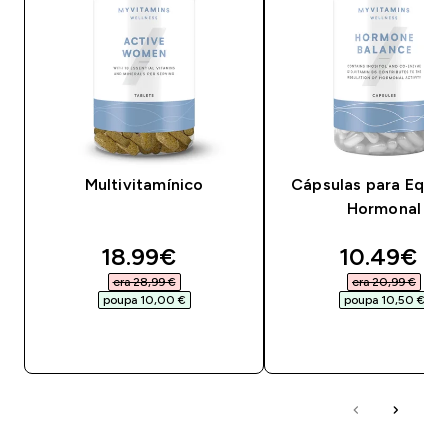
Multivitamínico
Cápsulas para Equilí
Hormonal
discounted price
discounte
18.99€‎
10.49€‎
era 28,99 €‎
era 20,99 €‎
poupa 10,00 €‎
poupa 10,50 €‎
COMPRA RÁPIDA
COMPRA RÁPID