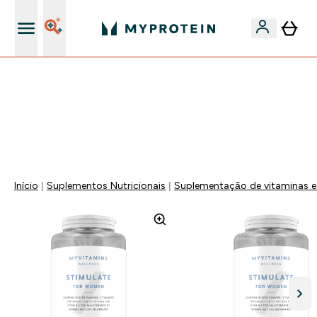
15€ por cada Amigo Referido
⚡ ATÉ -60% + 15% EXTRA EM PROTEÍNAS SÓ NA APP |
TERMINA EM:
0 0
:
0 3
:
2 6
:
0 7
DIA
HORAS
MINUTOS
SEGUNDOS
Início
Suplementos Nutricionais
Suplementação de vitaminas e