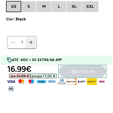
XS
S
M
L
XL
XXL
Cor: Black
ATÉ -60% + 5% EXTRA NA APP
discounted price
16.99€‎
Sem Stock
era 33,99 €‎
poupa 17,00 €‎