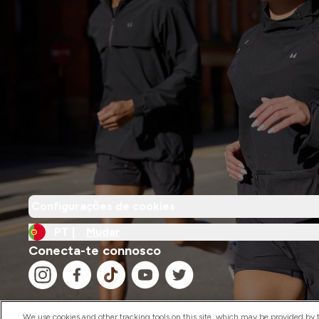
Configurações de cookies
PT |
Mudar
Conecta-te connosco
We use cookies and other tracking tools on this site, which may be provided by th