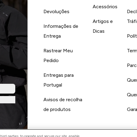
Acessórios
Devoluções
Decl
Artigos e
Tráf
Informações de
Dicas
Entrega
Polí
Rastrear Meu
Term
Pedido
Parc
Entregas para
Quer
Portugal
Quer
Avisos de recolha
de produtos
Gara
ird parties, to operate and secure our site, enable