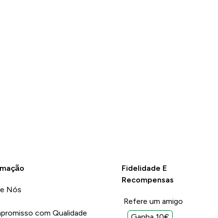
rmação
Fidelidade E
Recompensas
re Nós
Refere um amigo
promisso com Qualidade
Ganha 10€