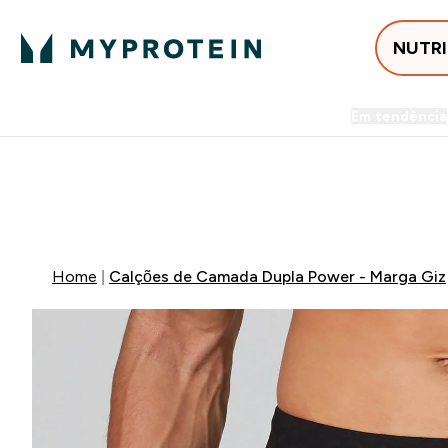
NUTR
Em tendência
Entrega Grátis ao gastares +5
FLASH ⚡ ATÉ -60% + 15% EXTRA NA GA
Home
Calções de Camada Dupla Power - Marga Giz