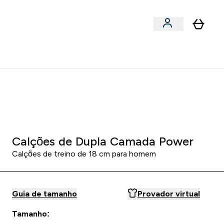
Acessórios
bmenu
Enter Snacks Proteícos submenu
⌄
entes? 15% Extra com a Newsletter
0 0
:
1 8
:
5 5
:
1 8
:
DIA
HORAS
MINUTOS
SEGUNDOS
Calções de Dupla Camada Power
Calções de treino de 18 cm para homem
Guia de tamanho
Provador virtual
Tamanho: