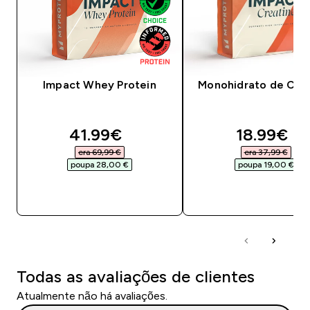
Impact Whey Protein
Monohidrato de Crea
discounted price
discounte
41.99€‎
18.99€‎
era 69,99 €‎
era 37,99 €‎
poupa 28,00 €‎
poupa 19,00 €‎
COMPRA RÁPIDA
COMPRA RÁPID
Todas as avaliações de clientes
Atualmente não há avaliações.