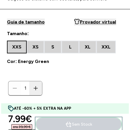
Guia de tamanho
Provador virtual
Tamanho:
XXS
XS
S
L
XL
XXL
Cor: Energy Green
ATÉ -60% + 5% EXTRA NA APP
discounted price
7.99€‎
Sem Stock
era 39,99 €‎