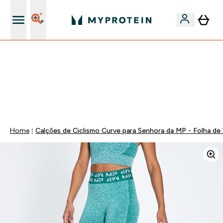
15€ por cada Amigo Referido
FLASH ⚡ ATÉ -60% + 15% EXTRA NA GAMA VEGAN |
POUPA 5% AO GASTARES 75€ | TERMINA EM:
0 0
:
1 3
:
5 4
:
2 0
DIA
HORAS
MINUTOS
SEGUNDOS
Home
Calções de Ciclismo Curve para Senhora da MP - Folha de 