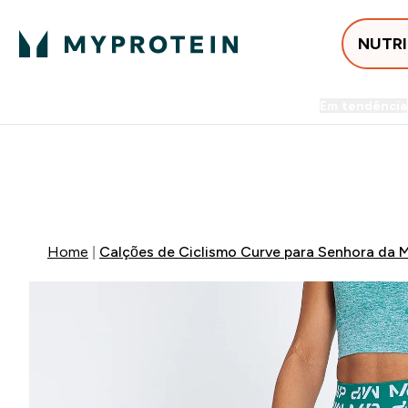
NUTR
Em tendência
Entrega Grátis ao gastares +5
⚡ 15% EXTRA NAS NOVIDADE
Home
Calções de Ciclismo Curve para Senhora da MP