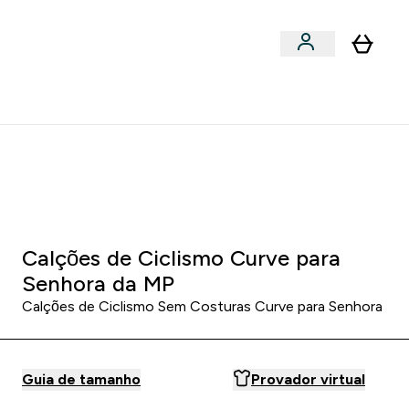
Acessórios
bmenu
Enter Snacks Proteícos submenu
⌄
entes? 15% Extra com a Newsletter
0 0
:
1 8
:
2 0
HORAS
MINUTOS
SEGUNDOS
Calções de Ciclismo Curve para
Senhora da MP
Calções de Ciclismo Sem Costuras Curve para Senhora
Guia de tamanho
Provador virtual