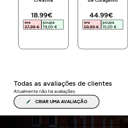
Creatina
de Colagénio
eto
discounted price
discounted 
18.99€‎
44.99€‎
era
poupa
era
poupa
37,99 €‎
19,00 €‎
59,99 €‎
15,00 €‎
COMPRA
COMPRA
RÁPIDA
RÁPIDA
Todas as avaliações de clientes
Atualmente não há avaliações.
CRIAR UMA AVALIAÇÃO