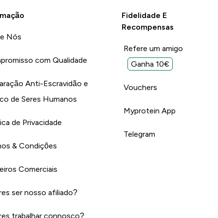
rmação
Fidelidade E
Recompensas
re Nós
Refere um amigo
promisso com Qualidade
Ganha 10€
aração Anti-Escravidão e
Vouchers
ico de Seres Humanos
Myprotein App
tica de Privacidade
Telegram
os & Condições
eiros Comerciais
es ser nosso afiliado?
es trabalhar connosco?