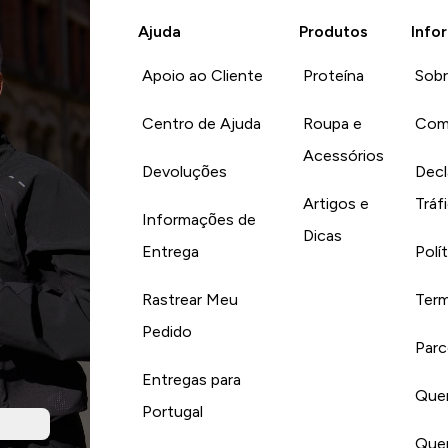
Ajuda
Produtos
Info
Apoio ao Cliente
Proteína
Sob
Centro de Ajuda
Roupa e
Com
Acessórios
Devoluções
Decl
Artigos e
Tráf
Informações de
Dicas
Entrega
Polí
Rastrear Meu
Term
Pedido
Parc
Entregas para
Quer
Portugal
Quer