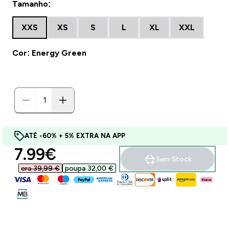
Tamanho:
XXS
XS
S
L
XL
XXL
Cor: Energy Green
ATÉ -60% + 5% EXTRA NA APP
discounted price
7.99€‎
Sem Stock
era 39,99 €‎
poupa 32,00 €‎