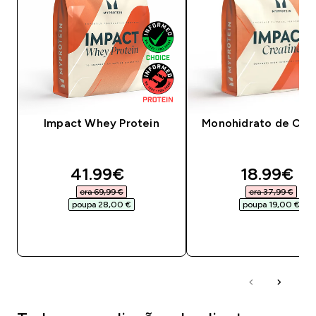
Impact Whey Protein
Monohidrato de Crea
discounted price
discounte
41.99€‎
18.99€‎
era 69,99 €‎
era 37,99 €‎
poupa 28,00 €‎
poupa 19,00 €‎
COMPRA RÁPIDA
COMPRA RÁPID