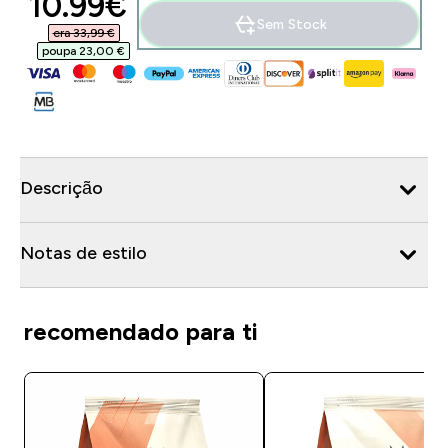
discounted price
10.99€‎
Sem Stock
era 33,99 €‎
poupa 23,00 €‎
Descrição
Notas de estilo
recomendado para ti