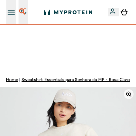
15€ por cada Amigo Referido
-50% EM CREATINA & SELECIONADOS + 5% EXTRA NA
APP | TERMINA EM:
0 0
:
1 0
:
2 9
:
4 0
DIA
HORAS
MINUTOS
SEGUNDOS
Home
Sweatshirt Essentials para Senhora da MP - Rosa Claro