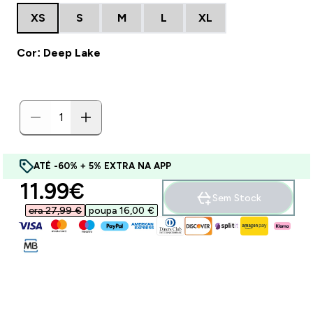
XS
S
M
L
XL
Cor: Deep Lake
ATÉ -60% + 5% EXTRA NA APP
discounted price
11.99€‎
Sem Stock
era 27,99 €‎
poupa 16,00 €‎