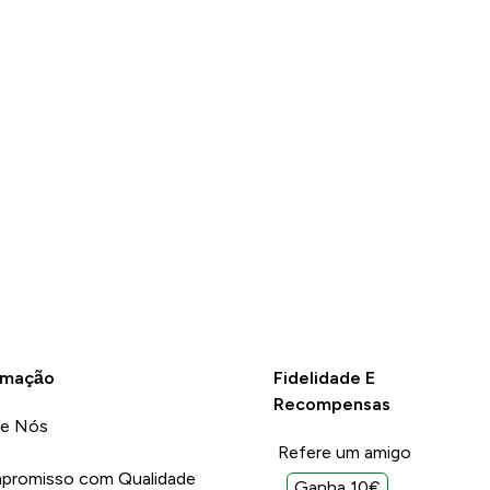
rmação
Fidelidade E
Recompensas
re Nós
Refere um amigo
promisso com Qualidade
Ganha 10€