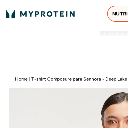
NUTR
Em tendência
Entrega Grátis ao gastares +5
-50% EM CREATINA & SELEC
Home
T-shirt Composure para Senhora - Deep Lake