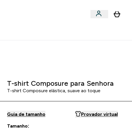
Acessórios
bmenu
Enter Snacks Proteícos submenu
⌄
entes? 15% Extra com a Newsletter
0 2
:
1 2
:
3 6
HORAS
MINUTOS
SEGUNDOS
T-shirt Composure para Senhora
T-shirt Composure elástica, suave ao toque
Guia de tamanho
Provador virtual
Tamanho: