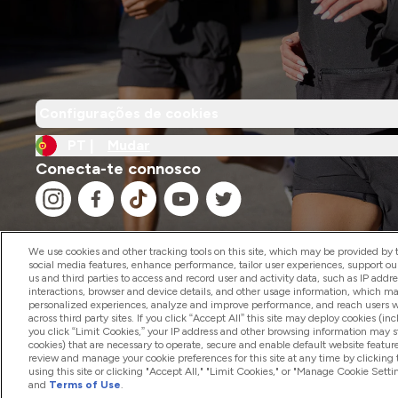
Configurações de cookies
PT |
Mudar
Conecta-te connosco
We use cookies and other tracking tools on this site, which may be provided by th
social media features, enhance performance, tailor user experiences, support ou
us and third parties to access and record user and activity data, such as IP addr
2026 The Hut.com Ltd
interactions, browser and device details, and other usage information, which m
personalized experiences, analyze and improve performance, and reach users wi
across third party sites. If you click “Accept All” this site may deploy cookies (inc
you click “Limit Cookies,” your IP address and other browsing information may sti
cookies) that are necessary to operate, secure and enable default website feature
review and manage your cookie preferences for this site at any time by clicking
using this site or clicking "Accept All," "Limit Cookies," or "Manage Cookie Se
and
Terms of Use
.