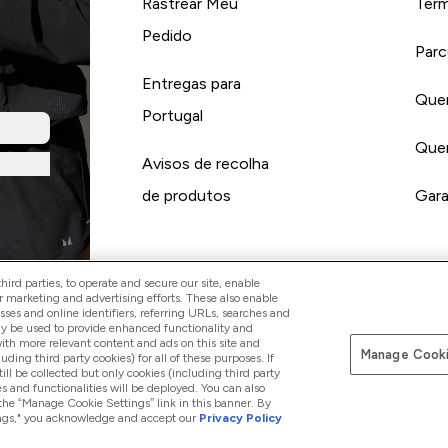
Rastrear Meu
Term
Pedido
Parc
Entregas para
Quer
Portugal
Quer
Avisos de recolha
de produtos
Gara
ird parties, to operate and secure our site, enable
r marketing and advertising efforts. These also enable
esses and online identifiers, referring URLs, searches and
Pay with
ay be used to provide enhanced functionality and
th more relevant content and ads on this site and
Manage Cooki
luding third party cookies) for all of these purposes. If
ll be collected but only cookies (including third party
s and functionalities will be deployed. You can also
 the “Manage Cookie Settings” link in this banner. By
ttings," you acknowledge and accept our
Privacy Policy