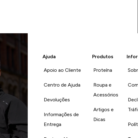
Ajuda
Produtos
Info
Apoio ao Cliente
Proteína
Sob
Centro de Ajuda
Roupa e
Com
Acessórios
Devoluções
Decl
Artigos e
Tráf
Informações de
Dicas
Entrega
Polí