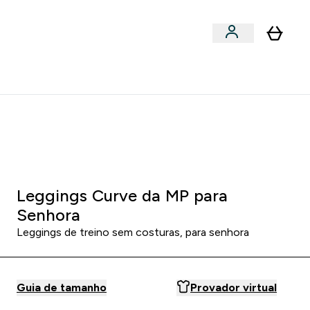
Acessórios
bmenu
Enter Snacks Proteícos submenu
⌄
entes? 15% Extra com a Newsletter
0 9
:
5 9
:
2 1
HORAS
MINUTOS
SEGUNDOS
Leggings Curve da MP para
Senhora
Leggings de treino sem costuras, para senhora
Guia de tamanho
Provador virtual