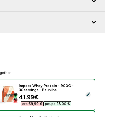
gether
Impact Whey Protein - 900G -
30servings - Baunilha
elect this product - Impact Whey Protein - 900G - 30servings
discounted price
41.99€‎
era 69,99 €‎
poupa 28,00 €‎