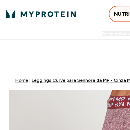
NUTR
Em tendência
Entrega Grátis ao gastares +5
-50% EM CREATINA & SELEC
Home
Leggings Curve para Senhora da MP - Cinza M