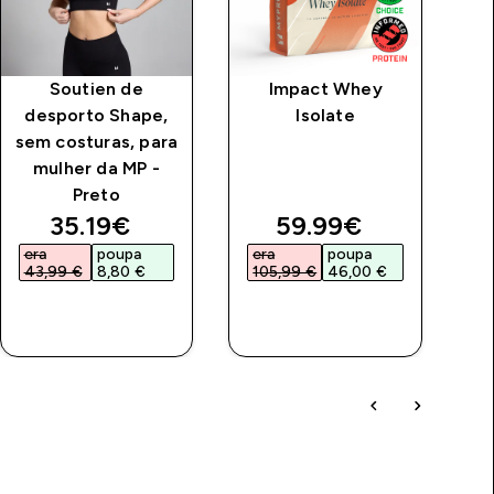
Soutien de
Impact Whey
Ve
desporto Shape,
Isolate
sem costuras, para
mulher da MP -
Preto
price
discounted price
discounted price
35.19€‎
59.99€‎
era
poupa
era
poupa
e
43,99 €‎
8,80 €‎
105,99 €‎
46,00 €‎
4
COMPRA
COMPRA
RÁPIDA
RÁPIDA