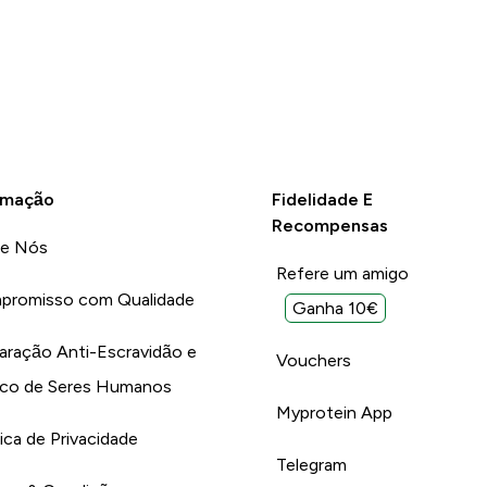
rmação
Fidelidade E
Recompensas
re Nós
Refere um amigo
promisso com Qualidade
Ganha 10€
aração Anti-Escravidão e
Vouchers
ico de Seres Humanos
Myprotein App
tica de Privacidade
Telegram