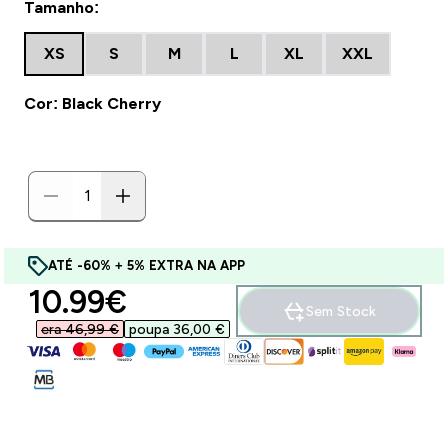
Tamanho:
XS
S
M
L
XL
XXL
Cor: Black Cherry
ATÉ -60% + 5% EXTRA NA APP
discounted price
10.99€‎
Sem Stock
era 46,99 €‎
poupa 36,00 €‎