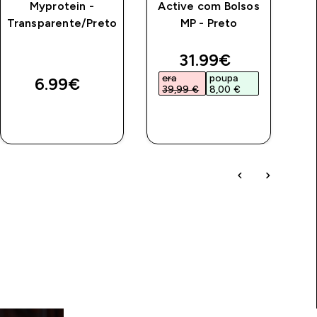
Myprotein -
Active com Bolsos
Transparente/Preto
MP - Preto
Lo
price
discounted price
31.99€‎
era
poupa
e
6.99€‎
39,99 €‎
8,00 €‎
3
COMPRA
COMPRA
RÁPIDA
RÁPIDA