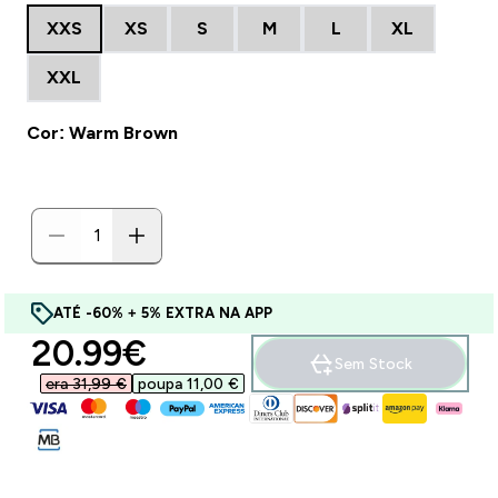
XXS
XS
S
M
L
XL
XXL
Cor: Warm Brown
ATÉ -60% + 5% EXTRA NA APP
discounted price
20.99€‎
Sem Stock
era 31,99 €‎
poupa 11,00 €‎