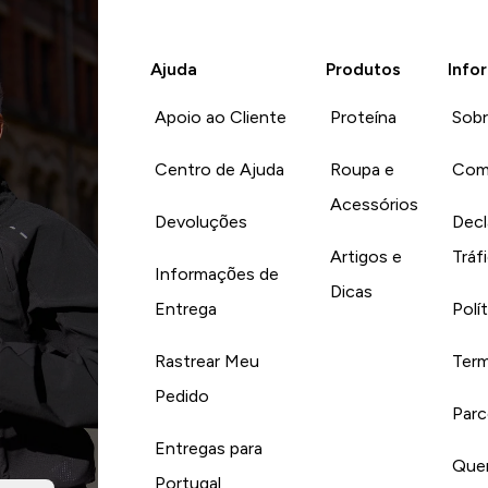
Ajuda
Produtos
Info
Apoio ao Cliente
Proteína
Sob
Centro de Ajuda
Roupa e
Com
Acessórios
Devoluções
Decl
Artigos e
Tráf
Informações de
Dicas
Entrega
Polí
Rastrear Meu
Term
Pedido
Parc
Entregas para
Quer
Portugal