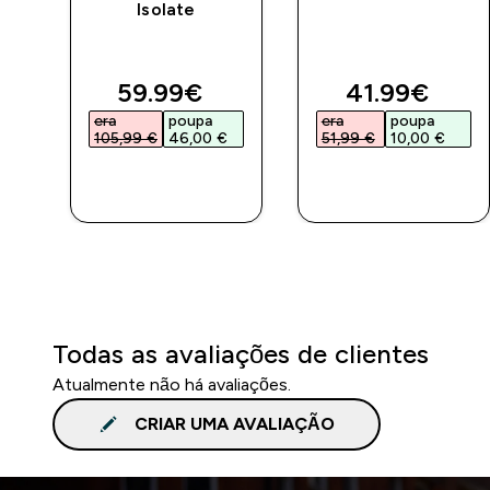
Isolate
ed price
discounted price
discounted 
59.99€‎
41.99€‎
era
poupa
era
poupa
105,99 €‎
46,00 €‎
51,99 €‎
10,00 €‎
COMPRA
COMPRA
RÁPIDA
RÁPIDA
Todas as avaliações de clientes
Atualmente não há avaliações.
CRIAR UMA AVALIAÇÃO