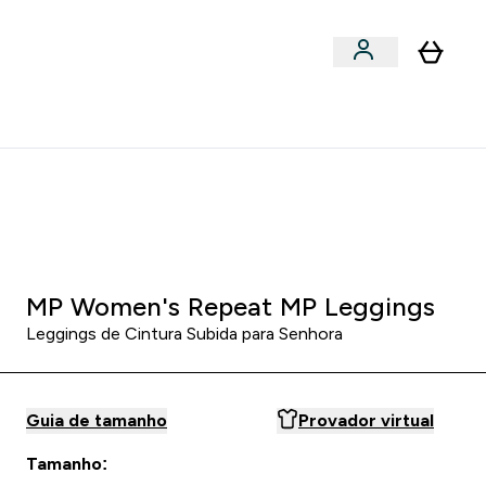
Acessórios
bmenu
Enter Snacks Proteícos submenu
⌄
entes? 15% Extra com a Newsletter
0 0
:
0 2
:
2 1
HORAS
MINUTOS
SEGUNDOS
MP Women's Repeat MP Leggings
Leggings de Cintura Subida para Senhora
Guia de tamanho
Provador virtual
Tamanho: