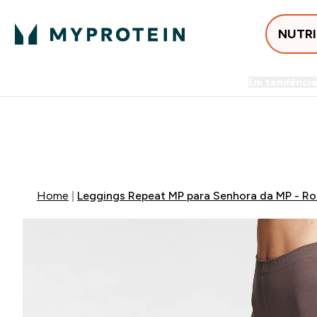
NUTR
Em tendência
Entrega Grátis ao gastares +5
-50% EM CREATINA & SELEC
Home
Leggings Repeat MP para Senhora da MP - Ro