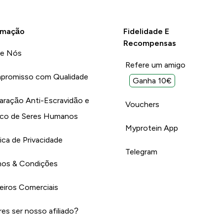
rmação
Fidelidade E
Recompensas
re Nós
Refere um amigo
promisso com Qualidade
Ganha 10€
aração Anti-Escravidão e
Vouchers
ico de Seres Humanos
Myprotein App
tica de Privacidade
Telegram
os & Condições
eiros Comerciais
es ser nosso afiliado?