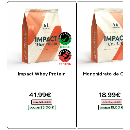
Impact Whey Protein
Monohidrato de Crea
discounted price
discounte
41.99€‎
18.99€‎
era 69,99 €‎
era 37,99 €‎
poupa 28,00 €‎
poupa 19,00 €‎
COMPRA RÁPIDA
COMPRA RÁPID