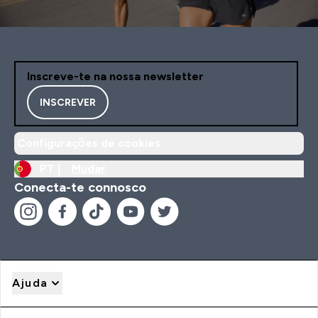
Inscreve-te na nossa newsletter
INSCREVER
Configurações de cookies
PT |
Mudar
Conecta-te connosco
Ajuda