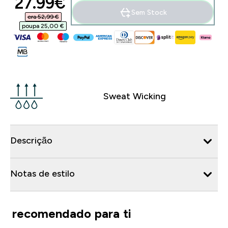
discounted price
27.99€‎
Sem Stock
era 52,99 €‎
poupa 25,00 €‎
Sweat Wicking
Descrição
Notas de estilo
recomendado para ti