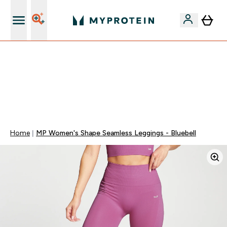
15€ por cada Amigo Referido
⚡ 15% EXTRA NAS NOVIDADES DE ROUPA + ENVIO POR
1€ | TERMINA EM:
0 0
:
1 1
:
0 1
:
0 0
DIA
HORAS
MINUTOS
SEGUNDOS
Home
MP Women's Shape Seamless Leggings - Bluebell