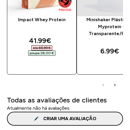
Impact Whey Protein
Minishaker Plástico
Myprotein -
Transparente/Pre
discounted price
41.99€‎
era 69,99 €‎
6.99€‎
poupa 28,00 €‎
COMPRA RÁPIDA
COMPRA RÁPID
Todas as avaliações de clientes
Atualmente não há avaliações.
CRIAR UMA AVALIAÇÃO