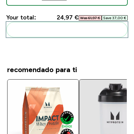
Your total:
24,97 €‎
Was 61,97 €‎
Save 37,00 €‎
Add these to your routine
recomendado para ti