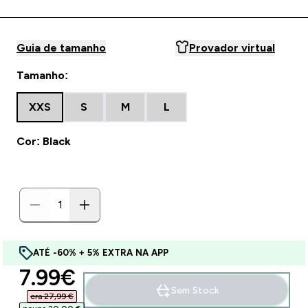
Guia de tamanho
Provador virtual
Tamanho:
XXS
S
M
L
Cor: Black
ATÉ -60% + 5% EXTRA NA APP
discounted price
7.99€‎
Sem Stock
era 27,99 €‎