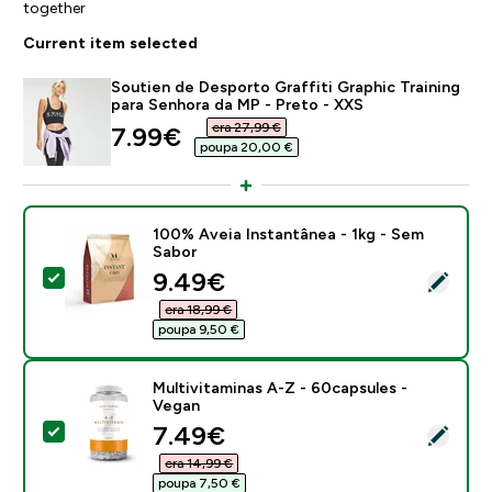
together
Current item selected
Soutien de Desporto Graffiti Graphic Training
para Senhora da MP - Preto - XXS
era 27,99 €‎
discounted price
7.99€‎
poupa 20,00 €‎
100% Aveia Instantânea - 1kg - Sem
Sabor
discounted price
9.49€‎
Select this product - 100% Aveia Instantânea - 1kg -
era 18,99 €‎
poupa 9,50 €‎
Multivitaminas A-Z - 60capsules -
Vegan
discounted price
7.49€‎
Select this product - Multivitaminas A-Z - 60capsules
era 14,99 €‎
poupa 7,50 €‎