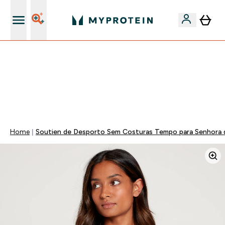
15€ por cada Amigo Referido
FLASH ⚡ ATÉ -60% + 15% EXTRA NA GAMA VEGAN |
POUPA 5% AO GASTARES 75€ | TERMINA EM:
0 0
:
0 9
:
5 8
:
3 9
DIA
HORAS
MINUTOS
SEGUNDOS
Home
Soutien de Desporto Sem Costuras Tempo para Senhora d