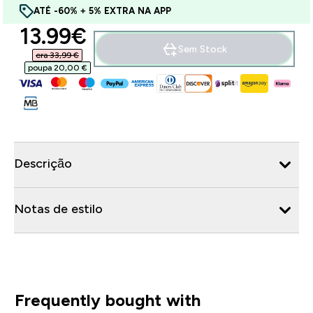
ATÉ -60% + 5% EXTRA NA APP
discounted price
13.99€‎
Sem Stock
era 33,99 €‎
poupa 20,00 €‎
Descrição
Notas de estilo
Frequently bought with