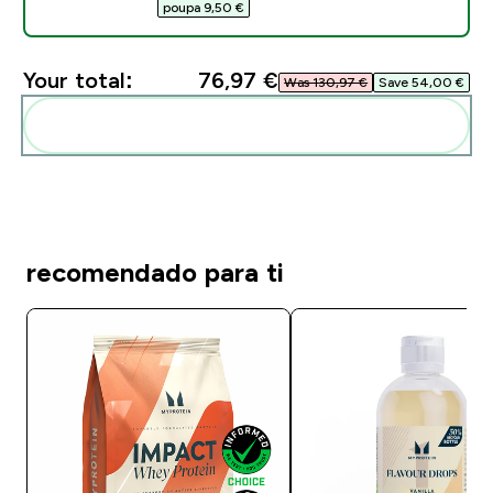
poupa 9,50 €‎
Your total:
76,97 €‎
Was 130,97 €‎
Save 54,00 €‎
Add these to your routine
recomendado para ti