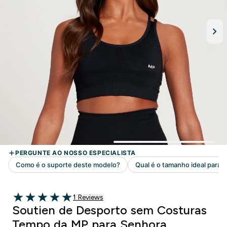
1 customer reviews
1 Reviews
5 out of 5 stars
Soutien de Desporto sem Costuras
Tempo da MP para Senhora