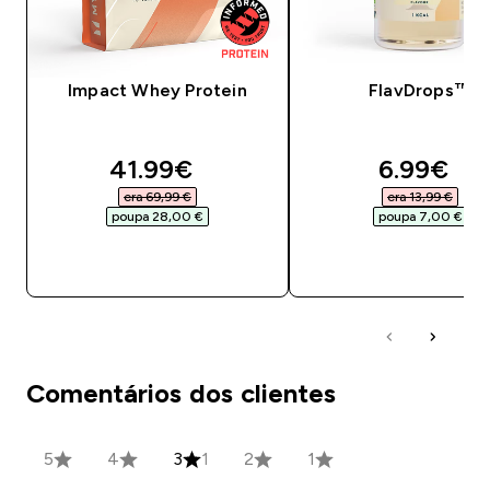
Impact Whey Protein
FlavDrops™
discounted price
discount
41.99€‎
6.99€‎
era 69,99 €‎
era 13,99 €‎
poupa 28,00 €‎
poupa 7,00 €‎
COMPRA RÁPIDA
COMPRA RÁPID
Comentários dos clientes
5
4
3
1
2
1