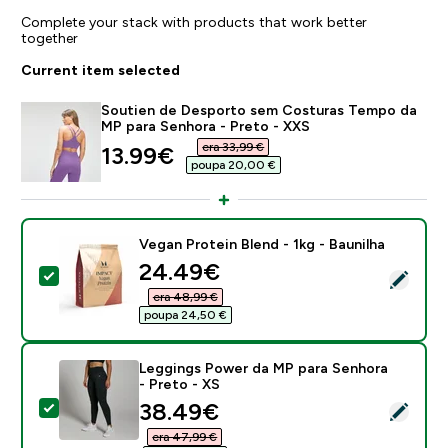
Complete your stack with products that work better
together
Current item selected
Soutien de Desporto sem Costuras Tempo da
MP para Senhora - Preto - XXS
era 33,99 €‎
discounted price
13.99€‎
poupa 20,00 €‎
Vegan Protein Blend - 1kg - Baunilha
discounted price
24.49€‎
Select this product - Vegan Protein Blend - 1kg - Baun
era 48,99 €‎
poupa 24,50 €‎
Leggings Power da MP para Senhora
- Preto - XS
discounted price
38.49€‎
Select this product - Leggings Power da MP para Senh
era 47,99 €‎