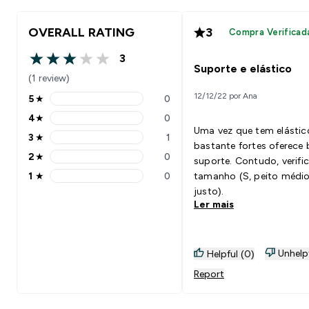
OVERALL RATING
3
Compra Verificad
3
3 out of 5 stars
Suporte e elástico
(1 review)
12/12/22 por Ana
5
★
0
5 stars rating 0 reviews
4
★
0
4 stars rating 0 reviews
Uma vez que tem elástic
3
★
1
3 stars rating 1 reviews
bastante fortes oferece
2
★
0
suporte. Contudo, verificar o
2 stars rating 0 reviews
1
★
0
tamanho (S, peito médio
1 stars rating 0 reviews
justo).
Ler mais
Unhelp
Helpful (0)
Report