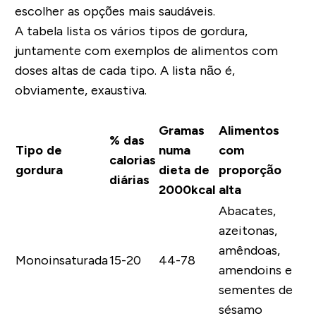
escolher as opções mais saudáveis.
A tabela lista os vários tipos de gordura,
juntamente com exemplos de alimentos com
doses altas de cada tipo. A lista não é,
obviamente, exaustiva.
Gramas
Alimentos
% das
Tipo de
numa
com
calorias
gordura
dieta de
proporção
diárias
2000kcal
alta
Abacates,
azeitonas,
amêndoas,
Monoinsaturada
15-20
44-78
amendoins e
sementes de
sésamo