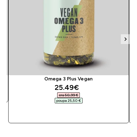
Omega 3 Plus Vegan
discounted price
25.49€‎
era 50,99 €‎
poupa 25,50 €‎
COMPRA RÁPIDA