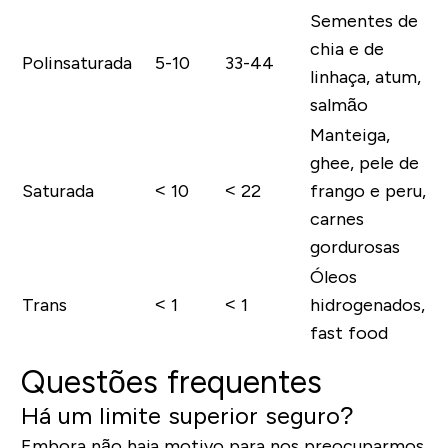
Sementes de
chia e de
Polinsaturada
5-10
33-44
linhaça, atum,
salmão
Manteiga,
ghee, pele de
Saturada
< 10
< 22
frango e peru,
carnes
gordurosas
Óleos
Trans
< 1
< 1
hidrogenados,
fast food
Questões frequentes
Há um limite superior seguro?
Embora não haja motivo para nos preocuparmos