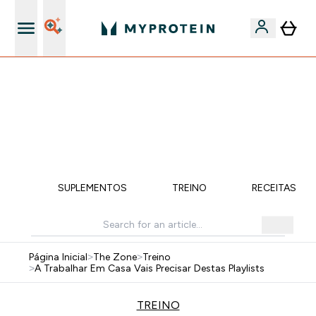
15€ por cada Amigo Referido
FLASH ⚡ ATÉ -60% + 15% EXTRA NA GAMA VEGAN |
POUPA 5% AO GASTARES 75€ | TERMINA EM:
0 0
:
2 0
:
2 0
:
0 3
DIA
HORAS
MINUTOS
SEGUNDOS
ÇÃO
SUPLEMENTOS
TREINO
RECEITAS SA
Página Inicial
>
The Zone
>
Treino
>
A Trabalhar Em Casa Vais Precisar Destas Playlists
TREINO