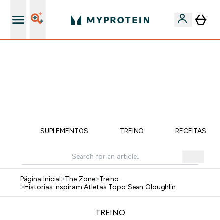
15€ por cada Amigo Referido
-50% EM CREATINA & SELECIONADOS + 5% EXTRA NA
APP | TERMINA EM:
0 0
:
1 1
:
4 0
:
4 7
DIA
HORAS
MINUTOS
SEGUNDOS
ÇÃO
SUPLEMENTOS
TREINO
RECEITAS SA
Página Inicial
>
The Zone
>
Treino
>
Historias Inspiram Atletas Topo Sean Oloughlin
TREINO