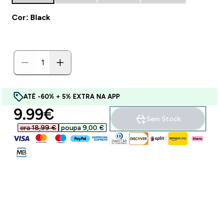
Cor: Black
ATÉ -60% + 5% EXTRA NA APP
discounted price
9.99€‎
Sem Stock
era 18,99 €‎
poupa 9,00 €‎