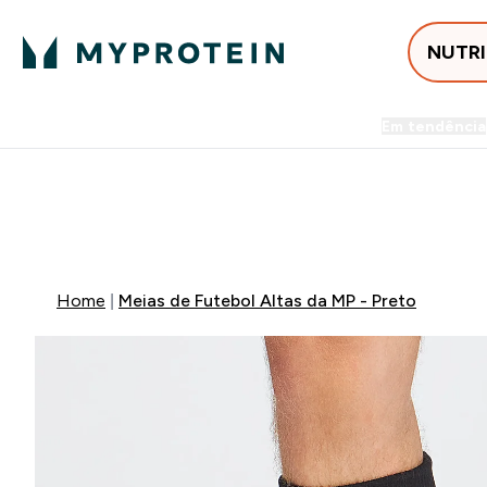
NUTR
Em tendência
Entrega Grátis ao gastares +5
FLASH ⚡ ATÉ -60% + 15% EXTRA NA GA
Home
Meias de Futebol Altas da MP - Preto