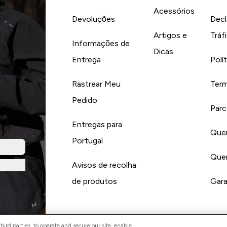
Acessórios
Devoluções
Decl
Artigos e
Tráf
Informações de
Dicas
Entrega
Polí
Rastrear Meu
Term
Pedido
Parc
Entregas para
Quer
Portugal
Quer
Avisos de recolha
de produtos
Gara
ird parties, to operate and secure our site, enable