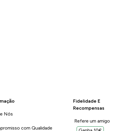
rmação
Fidelidade E
Recompensas
re Nós
Refere um amigo
promisso com Qualidade
Ganha 10€