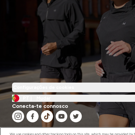
Configurações de cookies
PT |
Mudar
Conecta-te connosco
We use cookies and other tracking tools on this site, which may be provided by th