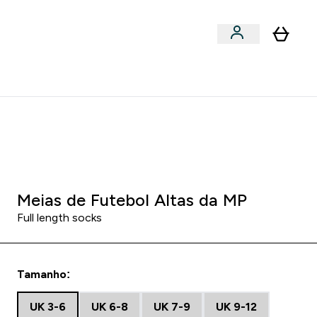
Acessórios
bmenu
Enter Snacks Proteícos submenu
⌄
entes? 15% Extra com a Newsletter
0 0
:
0 1
:
5 4
:
4 5
:
DIA
HORAS
MINUTOS
SEGUNDOS
Meias de Futebol Altas da MP
Full length socks
Tamanho:
UK 3-6
UK 6-8
UK 7-9
UK 9-12