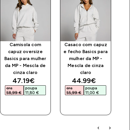
Camisola com
Casaco com capuz
C
capuz oversize
e fecho Basics para
Basics para mulher
mulher da MP -
T
da MP - Mescla de
Mescla de cinza
Se
cinza claro
claro
price
discounted price
discounted price
47.19€‎
44.99€‎
era
poupa
era
poupa
e
58,99 €‎
11,80 €‎
55,99 €‎
11,00 €‎
5
COMPRA
COMPRA
RÁPIDA
RÁPIDA