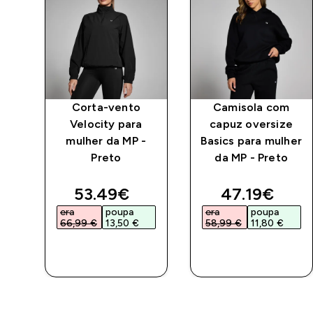
e
Corta-vento
Camisola com
Velocity para
capuz oversize
mulher da MP -
Basics para mulher
Preto
da MP - Preto
ed price
discounted price
discounted 
53.49€‎
47.19€‎
era
poupa
era
poupa
66,99 €‎
13,50 €‎
58,99 €‎
11,80 €‎
COMPRA
COMPRA
RÁPIDA
RÁPIDA