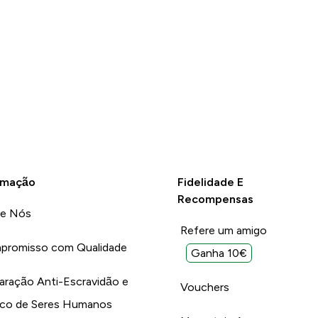
rmação
Fidelidade E
Recompensas
re Nós
Refere um amigo
promisso com Qualidade
Ganha 10€
aração Anti-Escravidão e
Vouchers
ico de Seres Humanos