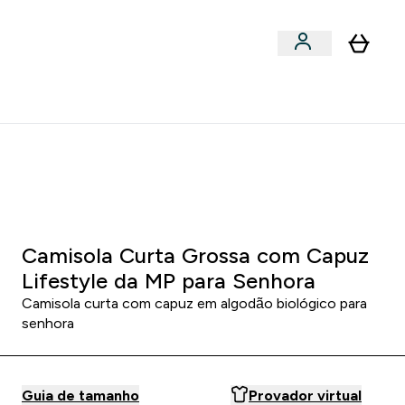
Acessórios
bmenu
Enter Snacks Proteícos submenu
⌄
entes? 15% Extra com a Newsletter
1 2
:
5 5
:
3 2
HORAS
MINUTOS
SEGUNDOS
Camisola Curta Grossa com Capuz
Lifestyle da MP para Senhora
Camisola curta com capuz em algodão biológico para
senhora
Guia de tamanho
Provador virtual