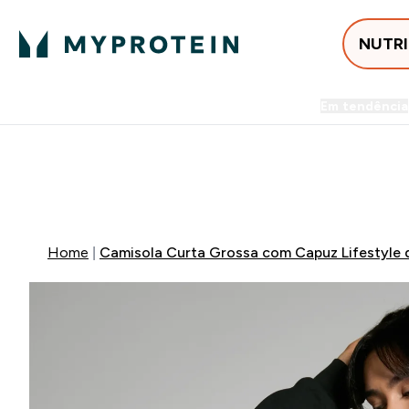
NUTR
Em tendência
Entrega Grátis ao gastares +5
⚡ 15% EXTRA NAS NOVIDADE
Home
Camisola Curta Grossa com Capuz Lifestyle 