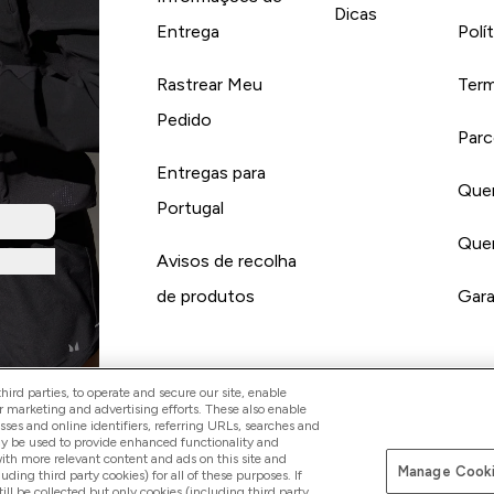
Dicas
Entrega
Polí
Rastrear Meu
Term
Pedido
Parc
Entregas para
Quer
Portugal
Quer
Avisos de recolha
de produtos
Gara
ird parties, to operate and secure our site, enable
r marketing and advertising efforts. These also enable
esses and online identifiers, referring URLs, searches and
Pay with
ay be used to provide enhanced functionality and
th more relevant content and ads on this site and
Manage Cooki
luding third party cookies) for all of these purposes. If
ll be collected but only cookies (including third party