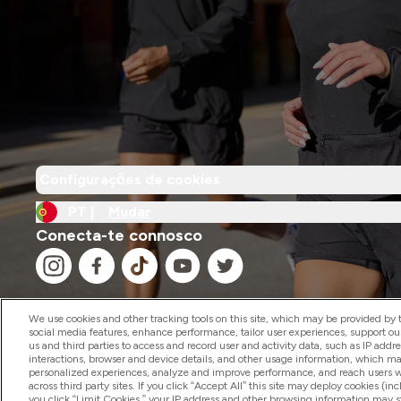
Configurações de cookies
PT |
Mudar
Conecta-te connosco
We use cookies and other tracking tools on this site, which may be provided by th
social media features, enhance performance, tailor user experiences, support ou
us and third parties to access and record user and activity data, such as IP addr
2026 The Hut.com Ltd
interactions, browser and device details, and other usage information, which m
personalized experiences, analyze and improve performance, and reach users wi
across third party sites. If you click “Accept All” this site may deploy cookies (inc
you click “Limit Cookies,” your IP address and other browsing information may sti