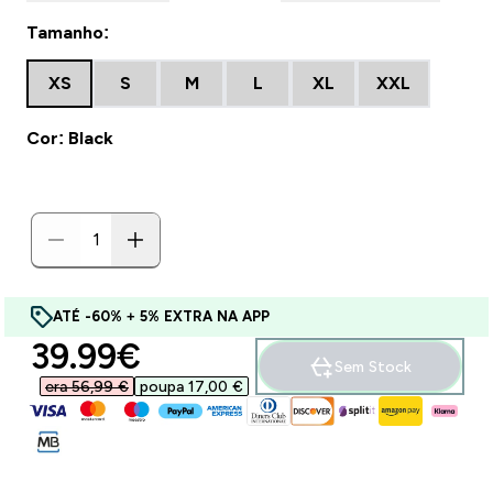
Tamanho:
XS
S
M
L
XL
XXL
Cor: Black
ATÉ -60% + 5% EXTRA NA APP
discounted price
39.99€‎
Sem Stock
era 56,99 €‎
poupa 17,00 €‎