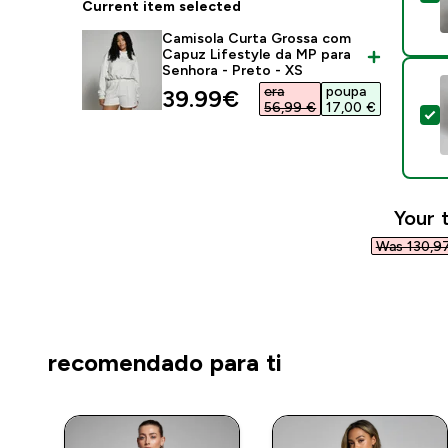
Current item selected
Camisola Curta Grossa com
Capuz Lifestyle da MP para
Senhora - Preto - XS
era
poupa
discounted price
39.99€‎
56,99 €‎
17,00 €‎
S
Your 
Was 130,97
recomendado para ti