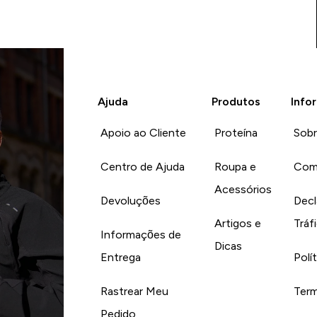
Ajuda
Produtos
Info
Apoio ao Cliente
Proteína
Sob
Centro de Ajuda
Roupa e
Com
Acessórios
Devoluções
Decl
Artigos e
Tráf
Informações de
Dicas
Entrega
Polí
Rastrear Meu
Term
Pedido