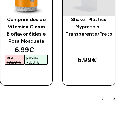
Comprimidos de
Shaker Plástico
MP
Vitamina C com
Myprotein -
Bioflavonóides e
Transparente/Preto
Rosa Mosqueta
price
discounted price
6.99€‎
era
poupa
e
6.99€‎
13,99 €‎
7,00 €‎
1
COMPRA
COMPRA
RÁPIDA
RÁPIDA