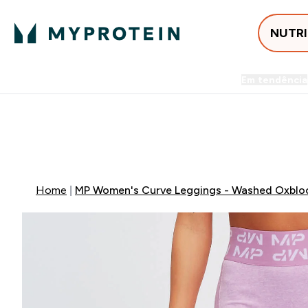
NUTR
Em tendência
Entrega Grátis ao gastares +5
FLASH ⚡ ATÉ -60% + 15% EXTRA NA GA
Home
MP Women's Curve Leggings - Washed Oxblo