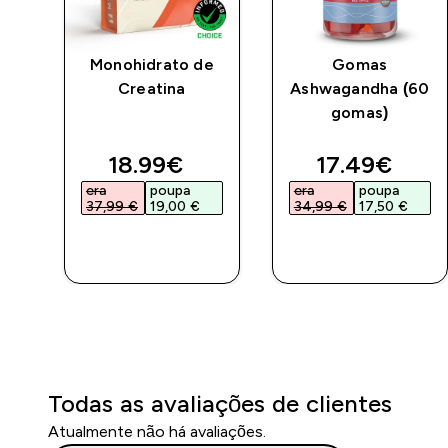
nas
Monohidrato de
Gomas
os
Creatina
Ashwagandha (60
gomas)
ed price
discounted price
discounted 
18.99€‎
17.49€‎
era
poupa
era
poupa
37,99 €‎
19,00 €‎
34,99 €‎
17,50 €‎
COMPRA
COMPRA
RÁPIDA
RÁPIDA
Todas as avaliações de clientes
Atualmente não há avaliações.