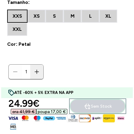
Tamanho:
XXS
XS
S
M
L
XL
XXL
Cor: Petal
ATÉ -60% + 5% EXTRA NA APP
discounted price
24.99€‎
Sem Stock
era 41,99 €‎
poupa 17,00 €‎