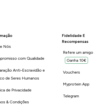
rmação
Fidelidade E
Recompensas
re Nós
Refere um amigo
promisso com Qualidade
Ganha 10€
aração Anti-Escravidão e
Vouchers
ico de Seres Humanos
Myprotein App
tica de Privacidade
Telegram
os & Condições