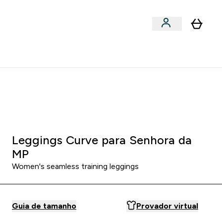
Acessórios
bmenu
Enter Snacks Proteícos submenu
⌄
entes? 15% Extra com a Newsletter
0 0
:
1 8
:
3 0
:
4 2
:
DIA
HORAS
MINUTOS
SEGUNDOS
Leggings Curve para Senhora da
MP
Women's seamless training leggings
Guia de tamanho
Provador virtual