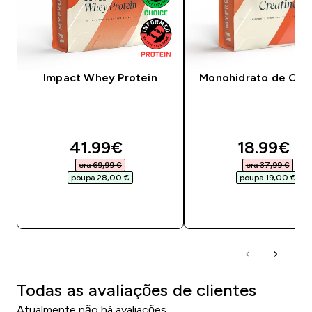
Impact Whey Protein
Monohidrato de Crea
discounted price
discounte
41.99€‎
18.99€‎
era 69,99 €‎
era 37,99 €‎
poupa 28,00 €‎
poupa 19,00 €‎
COMPRA RÁPIDA
COMPRA RÁPID
Todas as avaliações de clientes
Atualmente não há avaliações.