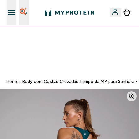
15€ por cada Amigo Referido
⚡ 15% EXTRA NAS NOVIDADES DE ROUPA + ENVIO POR
1€ | TERMINA EM:
0 0
:
0 4
:
1 3
:
3 1
DIA
HORAS
MINUTOS
SEGUNDOS
Home
Body com Costas Cruzadas Tempo da MP para Senhora - 