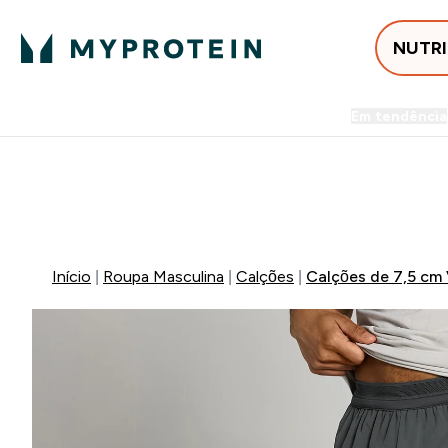
NUTR
Em tendência
Entrega Grátis ao gastares +5
⚡ 15% EXTRA NAS NOVIDADE
Início
Roupa Masculina
Calções
Calções de 7,5 cm