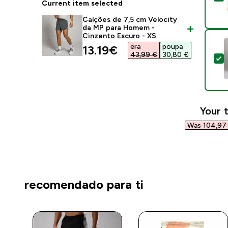
Current item selected
Calções de 7,5 cm Velocity
da MP para Homem -
Cinzento Escuro - XS
era
poupa
discounted price
13.19€‎
43,99 €‎
30,80 €‎
S
Your t
Was 104,97 
recomendado para ti