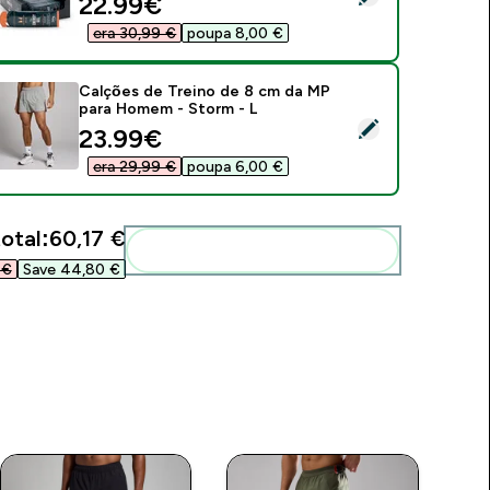
discounted price
22.99€‎
era 30,99 €‎
poupa 8,00 €‎
Calções de Treino de 8 cm da MP
para Homem - Storm - L
elect this product - Calções de Treino de 8 cm da MP para H
discounted price
23.99€‎
era 29,99 €‎
poupa 6,00 €‎
otal:
60,17 €‎
Add these to your routine
€‎
Save 44,80 €‎