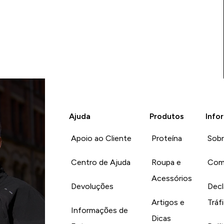
Ajuda
Produtos
Info
Apoio ao Cliente
Proteína
Sob
Centro de Ajuda
Roupa e
Com
Acessórios
Devoluções
Decl
Artigos e
Tráf
Informações de
Dicas