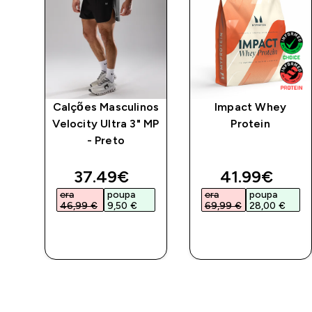
no
Calções Masculinos
Impact Whey
ara
Velocity Ultra 3" MP
Protein
m
- Preto
ed price
discounted price
discounted 
37.49€‎
41.99€‎
era
poupa
era
poupa
46,99 €‎
9,50 €‎
69,99 €‎
28,00 €‎
COMPRA
COMPRA
RÁPIDA
RÁPIDA