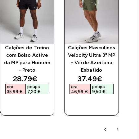
Calções de Treino
Calções Masculinos
com Bolso Active
Velocity Ultra 3" MP
Gr
da MP para Homem
- Verde Azeitona
M
- Preto
Esbatido
price
discounted price
discounted price
28.79€‎
37.49€‎
era
poupa
era
poupa
e
35,99 €‎
7,20 €‎
46,99 €‎
9,50 €‎
4
COMPRA
COMPRA
RÁPIDA
RÁPIDA