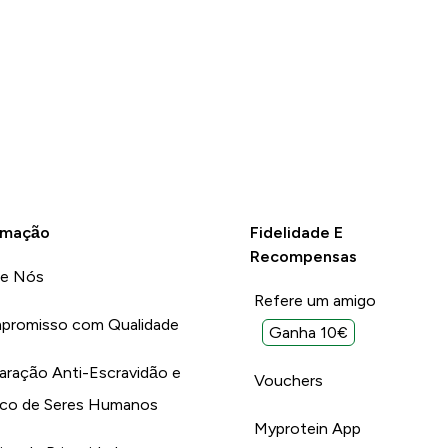
rmação
Fidelidade E
Recompensas
re Nós
Refere um amigo
promisso com Qualidade
Ganha 10€
aração Anti-Escravidão e
Vouchers
ico de Seres Humanos
Myprotein App