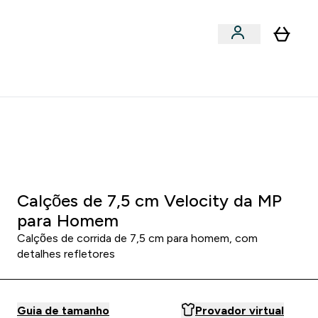
Acessórios
bmenu
Enter Snacks Proteícos submenu
⌄
entes? 15% Extra com a Newsletter
1 7
:
3 8
:
0 2
HORAS
MINUTOS
SEGUNDOS
Calções de 7,5 cm Velocity da MP
para Homem
Calções de corrida de 7,5 cm para homem, com
detalhes refletores
Guia de tamanho
Provador virtual