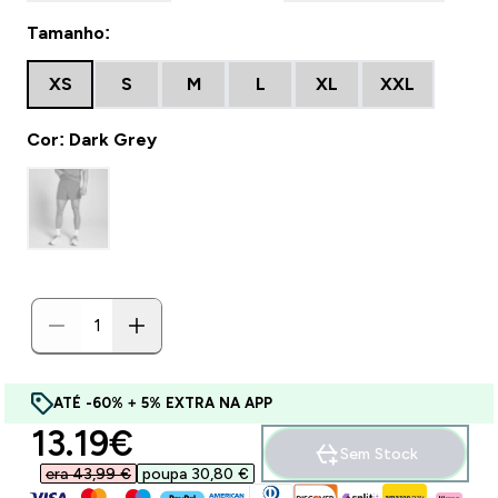
Tamanho:
XS
S
M
L
XL
XXL
Cor: Dark Grey
ATÉ -60% + 5% EXTRA NA APP
discounted price
13.19€‎
Sem Stock
era 43,99 €‎
poupa 30,80 €‎