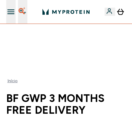
15€ por cada Amigo Referido
⚡ 15% EXTRA NAS NOVIDADES DE ROUPA + ENVIO POR
1€ | TERMINA EM:
0 0
:
2 2
:
5 2
:
0 0
DIA
HORAS
MINUTOS
SEGUNDOS
Início
BF GWP 3 MONTHS
FREE DELIVERY