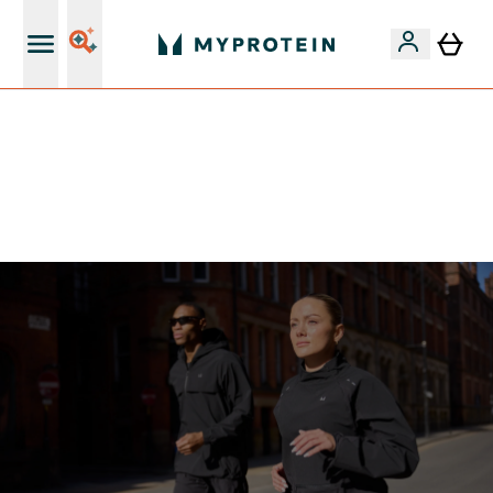
15€ por cada Amigo Referido
-50% EM CREATINA & SELECIONADOS + 5% EXTRA NA
APP | TERMINA EM:
0 0
:
0 2
:
4 7
:
5 9
DIA
HORAS
MINUTOS
SEGUNDOS