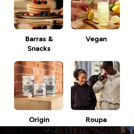
Barras &
Vegan
Snacks
Origin
Roupa