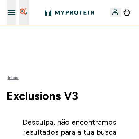
15€ por cada Amigo Referido
🚚 ENVIO POR 1€ EM COMPRAS DE 40€ | TERMINA EM:
0 0
:
0 2
:
5 2
:
0 8
DIA
HORAS
MINUTOS
SEGUNDOS
Início
Exclusions V3
Desculpa, não encontramos
resultados para a tua busca