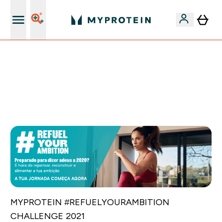
15€ por cada Amigo Referido
FLASH ⚡ ATÉ -60% + 15% EXTRA NA GAMA VEGAN |
POUPA 5% AO GASTARES 75€ | TERMINA EM:
0 0
:
0 7
:
5 2
:
0 9
DIA
HORAS
MINUTOS
SEGUNDOS
MYPROTEIN #REFUELYOURAMBITION
CHALLENGE 2021