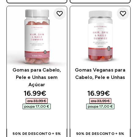
Gomas para Cabelo,
Gomas Veganas para
Pele e Unhas sem
Cabelo, Pele e Unhas
Açúcar
discounted price
discounted pri
16.99€‎
16.99€‎
era 33,99 €‎
era 33,99 €‎
poupa 17,00 €‎
poupa 17,00 €‎
COMPRA RÁPIDA
COMPRA RÁPIDA
50% DE DESCONTO + 5%
50% DE DESCONTO + 5%