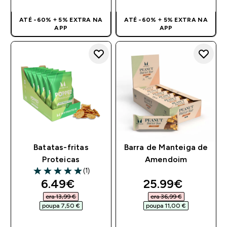
ATÉ -60% + 5% EXTRA NA
ATÉ -60% + 5% EXTRA NA
APP
APP
Batatas-fritas
Barra de Manteiga de
Proteicas
Amendoim
(1)
5 out of 5 stars
discounted price
discounted pri
6.49€‎
25.99€‎
era 13,99 €‎
era 36,99 €‎
poupa 7,50 €‎
poupa 11,00 €‎
COMPRA RÁPIDA
COMPRA RÁPIDA