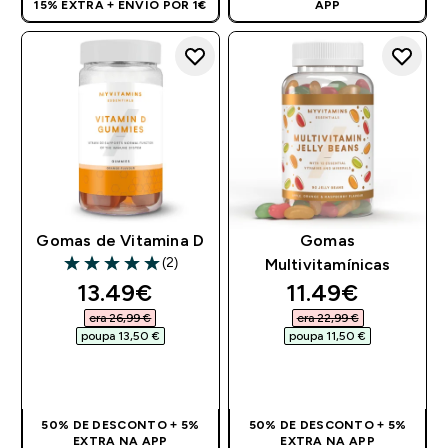
15% EXTRA + ENVIO POR 1€
APP
Gomas de Vitamina D
Gomas
(2)
Multivitamínicas
5 out of 5 stars
discounted price
discounted pri
13.49€‎
11.49€‎
era 26,99 €‎
era 22,99 €‎
poupa 13,50 €‎
poupa 11,50 €‎
COMPRA RÁPIDA
COMPRA RÁPIDA
50% DE DESCONTO + 5%
50% DE DESCONTO + 5%
EXTRA NA APP
EXTRA NA APP