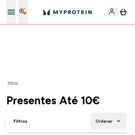
15€ por cada Amigo Referido
⚡ ATÉ -60% + 15% EXTRA EM PROTEÍNAS SÓ NA APP |
TERMINA EM:
0 0
:
0 3
:
3 0
:
0 6
DIA
HORAS
MINUTOS
SEGUNDOS
Início
Presentes Até 10€
Filtros
Ordenar