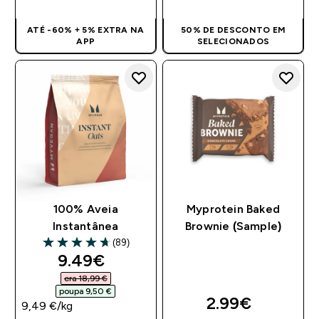
ATÉ -60% + 5% EXTRA NA
50% DE DESCONTO EM
APP
SELECIONADOS
100% Aveia
Myprotein Baked
Instantânea
Brownie (Sample)
(89)
4.66 out of 5 stars
discounted price
9.49€‎
era 18,99 €‎
poupa 9,50 €‎
2.99€‎
9,49 €‎/kg