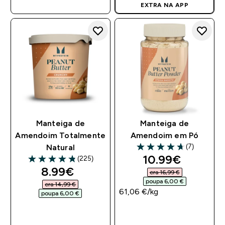
EXTRA NA APP
Manteiga de
Manteiga de
Amendoim Totalmente
Amendoim em Pó
(7)
Natural
4.71 out of 5 stars
discounted pri
10.99€‎
(225)
4.8 out of 5 stars
discounted price
8.99€‎
era 16,99 €‎
poupa 6,00 €‎
era 14,99 €‎
61,06 €‎/kg
poupa 6,00 €‎
COMPRA RÁPIDA
COMPRA RÁPIDA