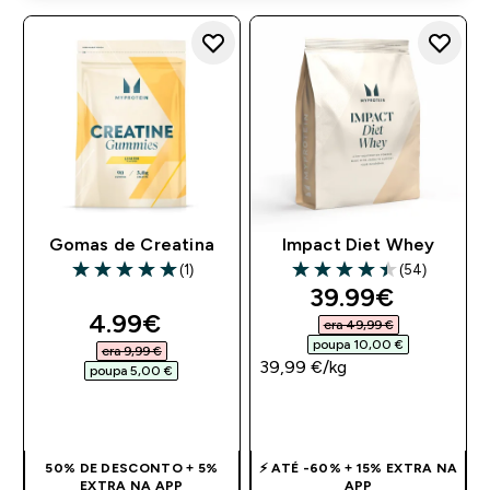
Gomas de Creatina
Impact Diet Whey
(1)
(54)
5 out of 5 stars
4.44 out of 5 stars
discounted pri
39.99€‎
discounted price
4.99€‎
era 49,99 €‎
poupa 10,00 €‎
era 9,99 €‎
39,99 €‎/kg
poupa 5,00 €‎
COMPRA RÁPIDA
COMPRA RÁPIDA
50% DE DESCONTO + 5%
⚡ ATÉ -60% + 15% EXTRA NA
EXTRA NA APP
APP