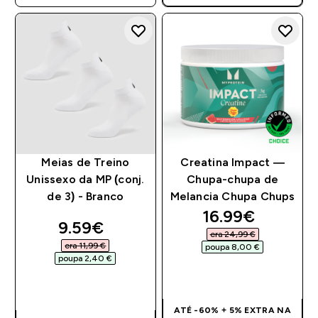
Meias de Treino
Creatina Impact —
Unissexo da MP (conj.
Chupa-chupa de
de 3) - Branco
Melancia Chupa Chups
discounted pri
16.99€‎
discounted price
9.59€‎
era 24,99 €‎
era 11,99 €‎
poupa 8,00 €‎
poupa 2,40 €‎
COMPRA RÁPIDA
COMPRA RÁPIDA
ATÉ -60% + 5% EXTRA NA