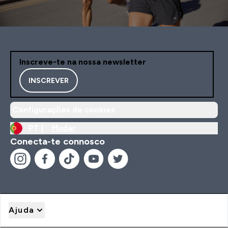
Inscreve-te na nossa newsletter
INSCREVER
Configurações de cookies
PT |
Mudar
Conecta-te connosco
Ajuda