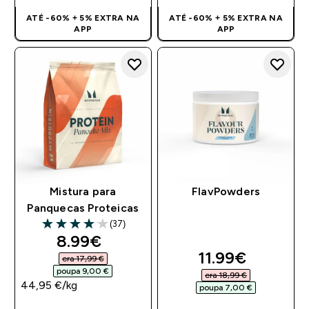
ATÉ -60% + 5% EXTRA NA
ATÉ -60% + 5% EXTRA NA
APP
APP
Mistura para
FlavPowders
Panquecas Proteicas
(37)
4.08 out of 5 stars
discounted price
8.99€‎
discounted pri
11.99€‎
era 17,99 €‎
poupa 9,00 €‎
era 18,99 €‎
44,95 €‎/kg
poupa 7,00 €‎