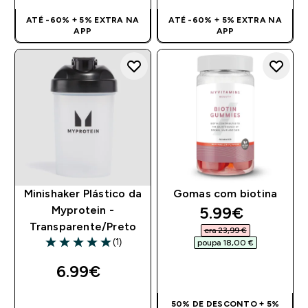
ATÉ -60% + 5% EXTRA NA
ATÉ -60% + 5% EXTRA NA
APP
APP
Minishaker Plástico da
Gomas com biotina
discounted pr
5.99€‎
Myprotein -
Transparente/Preto
era 23,99 €‎
(1)
poupa 18,00 €‎
5 out of 5 stars
6.99€‎
COMPRA RÁPIDA
COMPRA RÁPIDA
50% DE DESCONTO + 5%