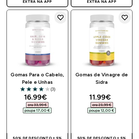
EXTRA NA APP
EXTRA NA APP
Gomas Para o Cabelo,
Gomas de Vinagre de
Pele e Unhas
Sidra
(3)
4 out of 5 stars
discounted price
discounted pri
16.99€‎
11.99€‎
era 33,99 €‎
era 23,99 €‎
poupa 17,00 €‎
poupa 12,00 €‎
COMPRA RÁPIDA
COMPRA RÁPIDA
50% DE DESCONTO + 5%
50% DE DESCONTO + 5%