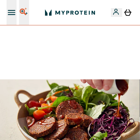
15€ por cada Amigo Referido
⚡ 15% EXTRA NAS NOVIDADES DE ROUPA + ENVIO POR
1€ | TERMINA EM:
0 0
:
1 4
:
0 7
:
0 3
DIA
HORAS
MINUTOS
SEGUNDOS