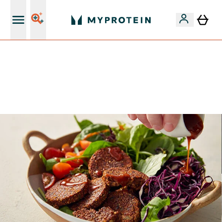
15€ por cada Amigo Referido
🚚 ENVIO POR 1€ EM COMPRAS DE 40€ | TERMINA EM:
0 0
:
0 5
:
3 9
:
0 1
DIA
HORAS
MINUTOS
SEGUNDOS