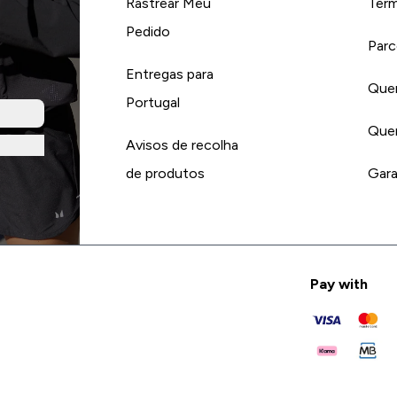
Rastrear Meu
Term
Pedido
Parc
Entregas para
Quer
Portugal
Quer
Avisos de recolha
de produtos
Gara
Pay with