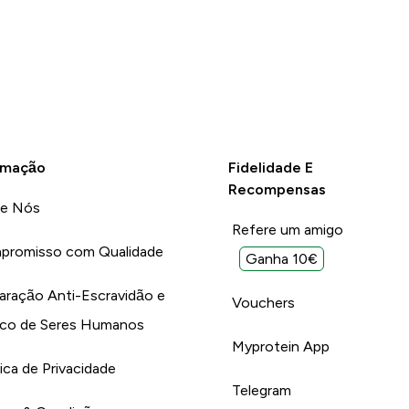
rmação
Fidelidade E
Recompensas
re Nós
Refere um amigo
promisso com Qualidade
Ganha 10€
aração Anti-Escravidão e
Vouchers
ico de Seres Humanos
Myprotein App
tica de Privacidade
Telegram