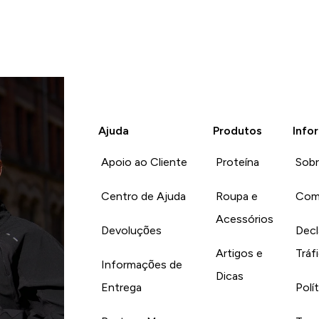
Ajuda
Produtos
Info
Apoio ao Cliente
Proteína
Sob
Centro de Ajuda
Roupa e
Com
Acessórios
Devoluções
Decl
Artigos e
Tráf
Informações de
Dicas
Entrega
Polí