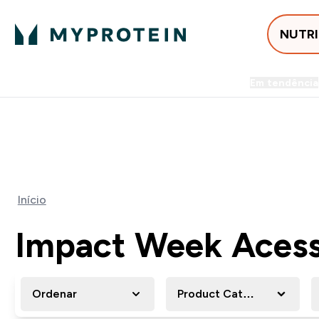
NUTR
Em tendência
Entrega Grátis ao gastares +5
FLASH ⚡ ATÉ -60% + 15% EXTRA NA GA
Início
Impact Week Acess
Ordenar
Product Category