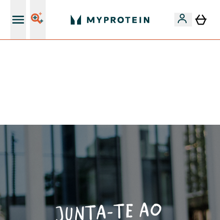
5% Extra na App
-50% EM CREATINA & SELECIONADOS + 5% EXTRA NA
APP | TERMINA EM:
0 0
:
1 9
:
1 5
:
2 8
DIA
HORAS
MINUTOS
SEGUNDOS