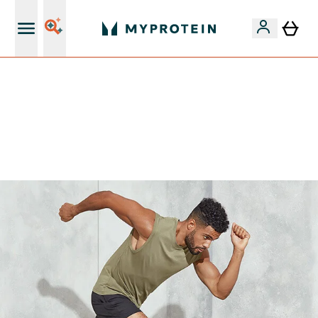
15€ por cada Amigo Referido
FLASH ⚡ ATÉ -60% + 15% EXTRA NA GAMA VEGAN |
POUPA 5% AO GASTARES 75€ | TERMINA EM:
0 0
:
0 9
:
3 2
:
2 6
DIA
HORAS
MINUTOS
SEGUNDOS