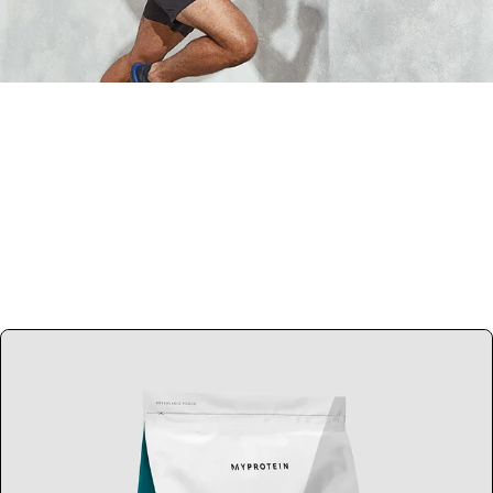
Melhor Creatina
Creatina é o melhor suplemento para melhorar a
performance no desporto e no treino e ajudar-te a
dar-te aquele extra.
Vê a nossa gama de creatina