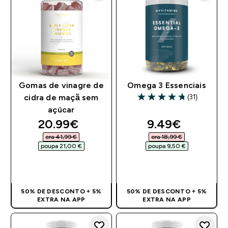
Gomas de vinagre de
Omega 3 Essenciais
(31)
cidra de maçã sem
4.77 out of 5 stars
açúcar
discounted price
discounted pr
20.99€‎
9.49€‎
era 41,99 €‎
era 18,99 €‎
poupa 21,00 €‎
poupa 9,50 €‎
COMPRA RÁPIDA
COMPRA RÁPIDA
50% DE DESCONTO + 5%
50% DE DESCONTO + 5%
EXTRA NA APP
EXTRA NA APP