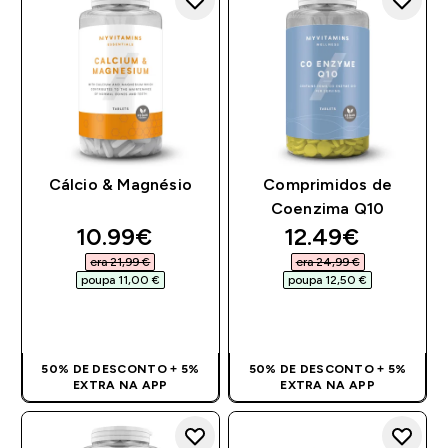
Cálcio & Magnésio
Comprimidos de
Coenzima Q10
discounted price
discounted pri
10.99€‎
12.49€‎
era 21,99 €‎
era 24,99 €‎
poupa 11,00 €‎
poupa 12,50 €‎
COMPRA RÁPIDA
COMPRA RÁPIDA
50% DE DESCONTO + 5%
50% DE DESCONTO + 5%
EXTRA NA APP
EXTRA NA APP