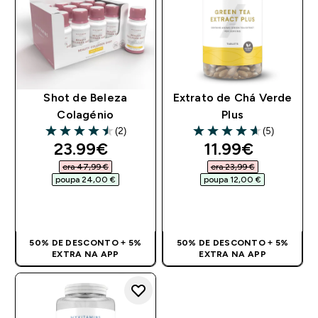
Shot de Beleza
Extrato de Chá Verde
Colagénio
Plus
(2)
(5)
4.5 out of 5 stars
4.6 out of 5 stars
discounted price
discounted pri
23.99€‎
11.99€‎
era 47,99 €‎
era 23,99 €‎
poupa 24,00 €‎
poupa 12,00 €‎
COMPRA RÁPIDA
COMPRA RÁPIDA
50% DE DESCONTO + 5%
50% DE DESCONTO + 5%
EXTRA NA APP
EXTRA NA APP