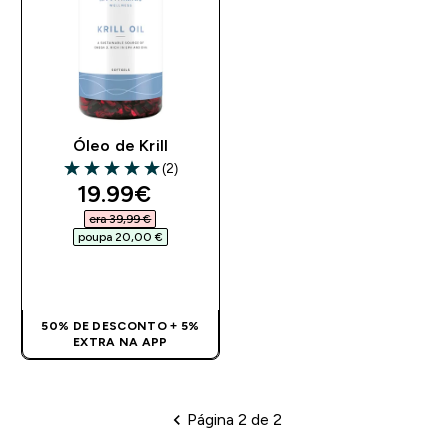
Óleo de Krill
(2)
5 out of 5 stars
discounted price
19.99€‎
era 39,99 €‎
poupa 20,00 €‎
COMPRA RÁPIDA
50% DE DESCONTO + 5%
EXTRA NA APP
Página 2 de 2
Paginação