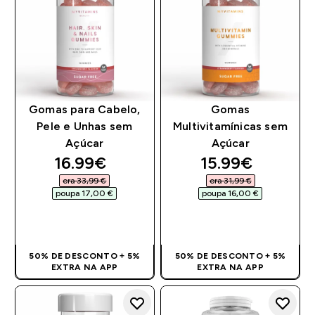
Gomas para Cabelo,
Gomas
Pele e Unhas sem
Multivitamínicas sem
Açúcar
Açúcar
discounted price
discounted pri
16.99€‎
15.99€‎
era 33,99 €‎
era 31,99 €‎
poupa 17,00 €‎
poupa 16,00 €‎
COMPRA RÁPIDA
COMPRA RÁPIDA
50% DE DESCONTO + 5%
50% DE DESCONTO + 5%
EXTRA NA APP
EXTRA NA APP