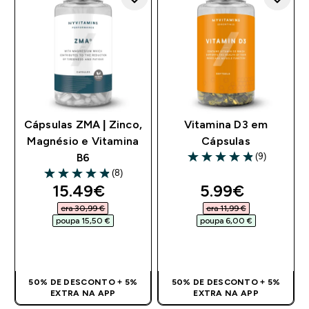
Cápsulas ZMA | Zinco,
Vitamina D3 em
Magnésio e Vitamina
Cápsulas
(9)
B6
4.89 out of 5 stars
(8)
4.88 out of 5 stars
discounted price
discounted pr
15.49€‎
5.99€‎
era 30,99 €‎
era 11,99 €‎
poupa 15,50 €‎
poupa 6,00 €‎
COMPRA RÁPIDA
COMPRA RÁPIDA
50% DE DESCONTO + 5%
50% DE DESCONTO + 5%
EXTRA NA APP
EXTRA NA APP