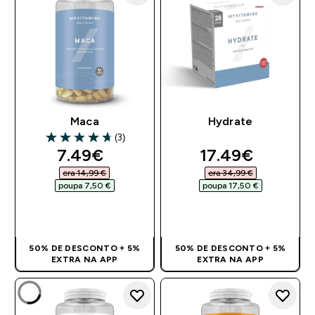
Maca
Hydrate
(3)
4.67 out of 5 stars
discounted price
discounted pri
7.49€‎
17.49€‎
era 14,99 €‎
era 34,99 €‎
poupa 7,50 €‎
poupa 17,50 €‎
COMPRA RÁPIDA
COMPRA RÁPIDA
50% DE DESCONTO + 5%
50% DE DESCONTO + 5%
EXTRA NA APP
EXTRA NA APP