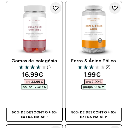
Gomas de colagénio
Ferro & Ácido Fólico
(1)
(2)
4 out of 5 stars
3 out of 5 stars
discounted price
discounted pr
16.99€‎
1.99€‎
era 33,99 €‎
era 7,99 €‎
poupa 17,00 €‎
poupa 6,00 €‎
COMPRA RÁPIDA
COMPRA RÁPIDA
50% DE DESCONTO + 5%
50% DE DESCONTO + 5%
EXTRA NA APP
EXTRA NA APP