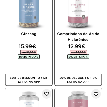
Ginseng
Comprimidos de Ácido
Hialurónico
discounted price
discounted pri
15.99€‎
12.99€‎
era 31,99 €‎
era 25,99 €‎
poupa 16,00 €‎
poupa 13,00 €‎
COMPRA RÁPIDA
COMPRA RÁPIDA
50% DE DESCONTO + 5%
50% DE DESCONTO + 5%
EXTRA NA APP
EXTRA NA APP