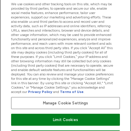
We use cookies and other tracking tools on this site, which may be
provided by third parties, to operate and secure our site, enable
social media features, enhance performance, tailor user
experiences, support our marketing and advertising efforts. These
Produtos
also enable us and third parties to access and record user and
activity data, such as IP addresses and online identifiers, referring
URLs, searches and interactions, browser and device details, and
other usage information, which may be used to provide enhanced
Informação
functionality and personalized experiences, analyze and improve
performance, and reach users with more relevant content and ads
on this site and across third party sites. If you click “Accept All” this
site may deploy cookies (including third party cookies) for all of
these purposes. If you click “Limit Cookies,” your IP address and
Fidelidade E Recompensas
other browsing information may still be collected but only cookies
(including third party cookies) that are necessary to operate, secure
and enable default website features and functionalities will be
deployed. You can also review and manage your cookie preferences
for this site at any time by clicking the “Manage Cookie Settings”
2026 The Hut.com Ltd
link in this banner. By using this site or clicking "Accept All," "Limit
Cookies," or "Manage Cookie Settings," you acknowledge and
accept our
Privacy Policy
and
Terms of Use
.
Manage Cookie Settings
Pay with
Limit Cookies