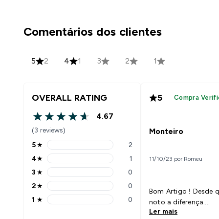
Comentários dos clientes
5
2
4
1
3
2
1
OVERALL RATING
5
Compra Verifi
4.67
4.67 out of 5 stars
(3 reviews)
Monteiro
5
★
2
5 stars rating 2 reviews
4
★
1
11/10/23 por Romeu
4 stars rating 1 reviews
3
★
0
3 stars rating 0 reviews
2
★
0
2 stars rating 0 reviews
Bom Artigo ! Desde 
1
★
0
noto a diferença....
1 stars rating 0 reviews
Ler mais