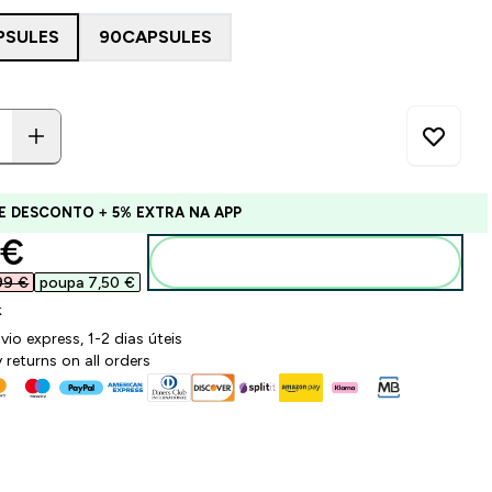
PSULES
90CAPSULES
E DESCONTO + 5% EXTRA NA APP
ounted price
€‎
Adicionar ao carrinho
99 €‎
poupa 7,50 €‎
k
vio express, 1-2 dias úteis
 returns on all orders