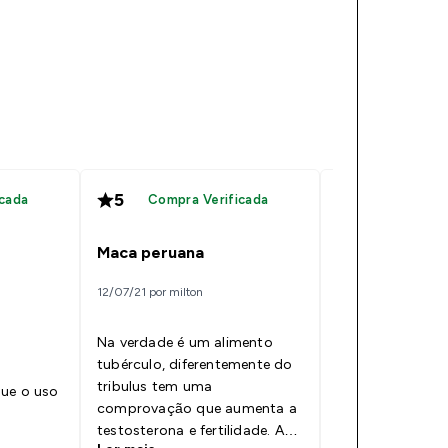
5
4
cada
Compra Verificada
Compra V
Maca peruana
qual escolher
12/07/21 por milton
08/06/22 por Profo
Na verdade é um alimento
A realidade é qu
tubérculo, diferentemente do
muitos estudos
tribulus tem uma
profundidade do
que o uso
comprovação que aumenta a
desta raiz. Tod
testosterona e fertilidade. A
neste momento 