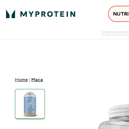
NUTR
Em tendência
Entrega Grátis ao gastares +5
⚡ 15% EXTRA NAS NOVIDADE
Home
Maca