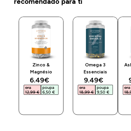
recomendado para ti
Zinco &
Omega 3
As
co
Magnésio
Essenciais
ted price
discounted price
discounted pri
6.49€‎
9.49€‎
a
era
poupa
era
poupa
era
€‎
12,99 €‎
6,50 €‎
18,99 €‎
9,50 €‎
18,
COMPRA
COMPRA
RÁPIDA
RÁPIDA