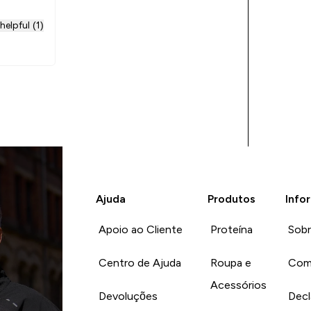
helpful (1)
Ajuda
Produtos
Info
Apoio ao Cliente
Proteína
Sob
Centro de Ajuda
Roupa e
Com
Acessórios
Devoluções
Decl