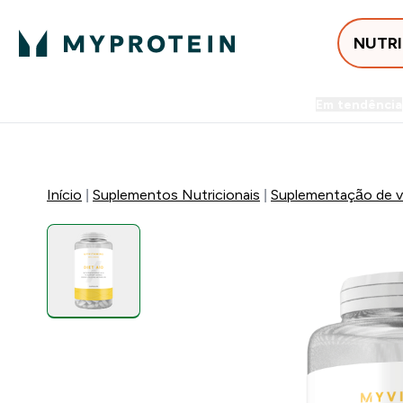
NUTR
Em tendência
Entrega Grátis ao gastares +5
Início
Suplementos Nutricionais
Suplementação de vi