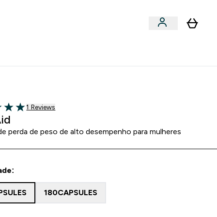
Acessórios
bmenu
Enter Snacks Proteícos submenu
⌄
entes? 15% Extra com a Newsletter
1 customer reviews
1 Reviews
5 stars
Aid
de perda de peso de alto desempenho para mulheres
ade:
PSULES
180CAPSULES