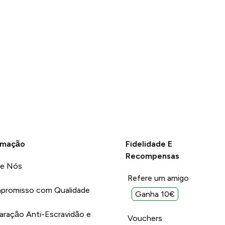
rmação
Fidelidade E
Recompensas
re Nós
Refere um amigo
promisso com Qualidade
Ganha 10€
aração Anti-Escravidão e
Vouchers