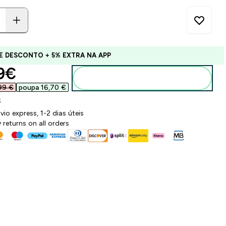
E DESCONTO + 5% EXTRA NA APP
ounted price
9€‎
Adicionar ao carrinho
99 €‎
poupa 16,70 €‎
k
vio express, 1-2 dias úteis
 returns on all orders