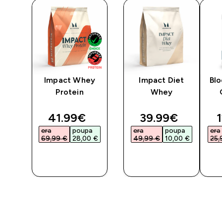
arb
Impact Whey
Impact Diet
Bl
r
Protein
Whey
ted price
discounted price
discounted pri
d
41.99€‎
39.99€‎
1
a
era
poupa
era
poupa
era
€‎
69,99 €‎
28,00 €‎
49,99 €‎
10,00 €‎
25,
COMPRA
COMPRA
RÁPIDA
RÁPIDA