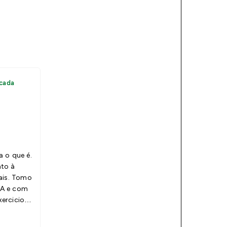
cada
 o que é.
to à
ais. Tomo
A e com
ercicio.
rda é