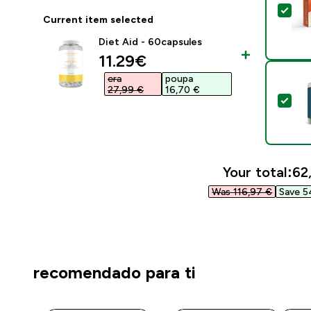
Sel
Current item selected
Diet Aid - 60capsules
discounted price
11.29€‎
era
poupa
27,99 €‎
16,70 €‎
Sel
Your total:
62
Was 116,97 €‎
Save 5
recomendado para ti