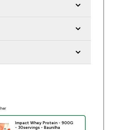
ther
Impact Whey Protein - 900G
- 30servings - Baunilha