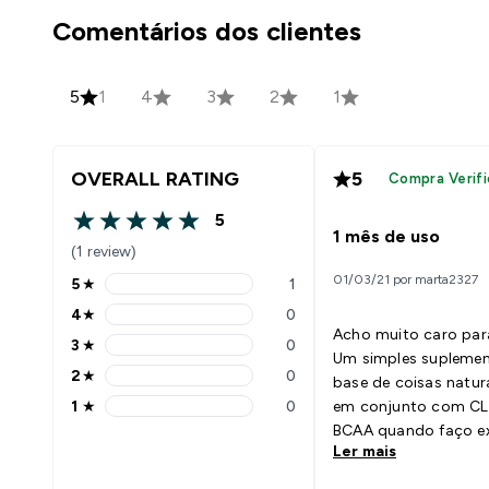
Comentários dos clientes
5
1
4
3
2
1
OVERALL RATING
5
Compra Verifi
5
5 out of 5 stars
1 mês de uso
(1 review)
01/03/21 por marta2327
5
★
1
5 stars rating 1 reviews
4
★
0
4 stars rating 0 reviews
Acho muito caro para
3
★
0
3 stars rating 0 reviews
Um simples suplemen
2
★
0
base de coisas natur
2 stars rating 0 reviews
1
★
0
em conjunto com CL
1 stars rating 0 reviews
BCAA quando faço ex
Ler mais
A perda de massa go
visível