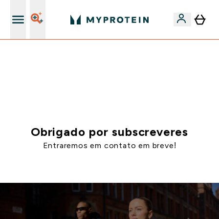
15€ por cada Amigo Referido
⚡ 15% EXTRA NAS NOVIDADES DE ROUPA + ENVIO POR
1€ | TERMINA EM:
0 0
:
2 1
:
1 0
:
4 9
DIA
HORAS
MINUTOS
SEGUNDOS
Obrigado por subscreveres
Entraremos em contato em breve!
Continue