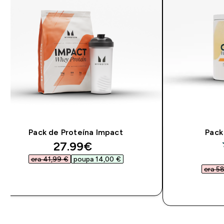
Pack de Proteína Impact
Pack
discounted price
27.99€‎
era 41,99 €‎
poupa 14,00 €‎
era 58
COMPRA RÁPIDA