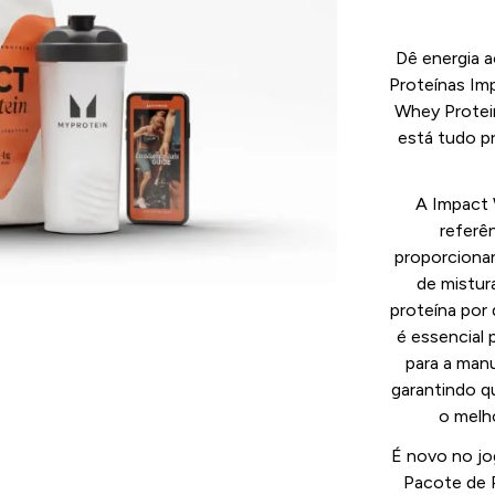
Dê energia 
Proteínas Im
Whey Protei
está tudo pr
A Impact 
referên
proporciona
de mistur
proteína por
é essencial 
para a man
garantindo q
o melh
É novo no jo
Pacote de P