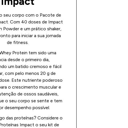
Impact
ao seu corpo com o Pacote de
pact. Com 40 doses de Impact
n Powder e um prático shaker,
onto para iniciar a sua jornada
de fitness.
Whey Protein tem sido uma
cia desde o primeiro dia,
ndo um batido cremoso e fácil
ar, com pelo menos 20 g de
 dose. Este nutriente poderoso
para o crescimento muscular e
utenção de ossos saudáveis,
ue o seu corpo se sente e tem
or desempenho possível.
go das proteínas? Considere o
roteínas Impact o seu kit de