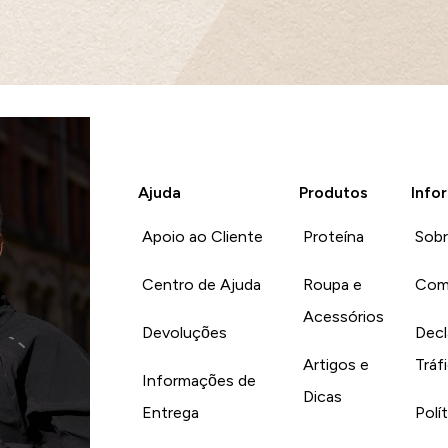
Ajuda
Produtos
Info
Apoio ao Cliente
Proteína
Sob
Centro de Ajuda
Roupa e
Com
Acessórios
Devoluções
Decl
Artigos e
Tráf
Informações de
Dicas
Entrega
Polí