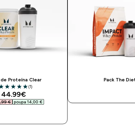
 de Proteína Clear
Pack The Die
(1)
5 out of 5 stars
discounted price
44.99€‎
COMPRA RÁP
,99 €‎
poupa 14,00 €‎
COMPRA RÁPIDA