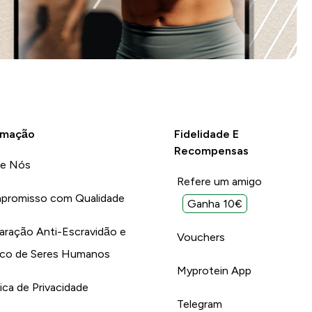
rmação
Fidelidade E
Recompensas
re Nós
Refere um amigo
promisso com Qualidade
Ganha 10€
aração Anti-Escravidão e
Vouchers
ico de Seres Humanos
Myprotein App
tica de Privacidade
Telegram