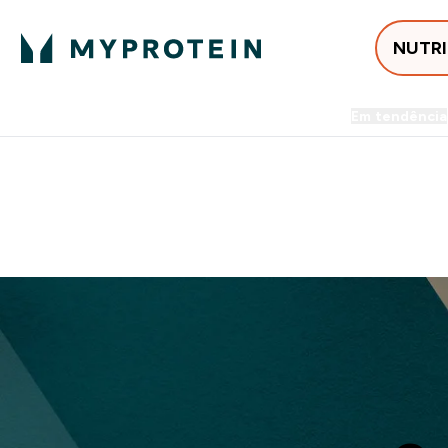
NUTR
Em tendência
Entrega Grátis ao gastares +5
-50% EM CREATINA & SELEC