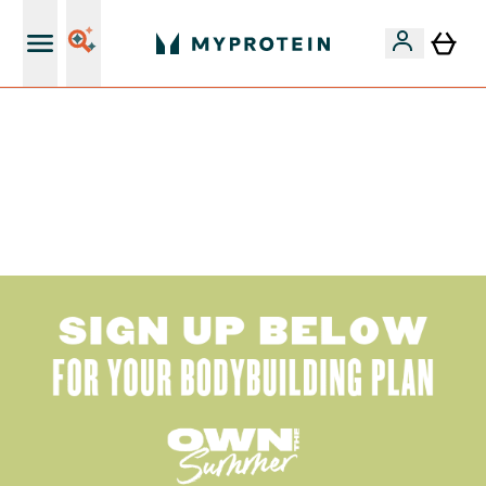
15€ por cada Amigo Referido
50% DE DESCONTO EM VITAMINAS + 5% EXTRA NA APP
| TERMINA EM:
0 0
:
0 3
:
1 4
:
5 7
DIA
HORAS
MINUTOS
SEGUNDOS