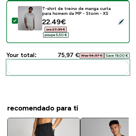
T-shirt de treino de manga curta
para homem da MP - Storm - XS
discounted price
22.49€‎
Select this product - T-shirt de treino de manga cur
era 27,99 €‎
poupa 5,50 €‎
Your total:
75,97 €‎
Was 94,97 €‎
Save 19,00 €‎
Add these to your routine
recomendado para ti