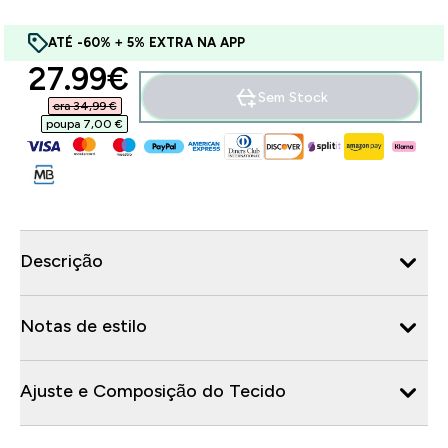
ATÉ -60% + 5% EXTRA NA APP
discounted price
27.99€‎
Sem Stock
era 34,99 €‎
poupa 7,00 €‎
Descrição
Notas de estilo
Ajuste e Composição do Tecido