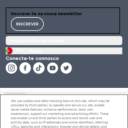
Inscreve-te na nossa newsletter
INSCREVER
Configurações de cookies
PT |
Mudar
Conecta-te connosco
Ajuda
We use cookies and other tracking tools on this site, which may be
provided by third parties, to operate and secure our site, enable
social media features, enhance performance, tailor user
experiences, support our marketing and advertising efforts. These
Produtos
also enable us and third parties to access and record user and
activity data, such as IP addresses and online identifiers, referring
URLs, searches and interactions, browser and device details, and