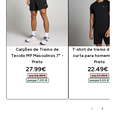
Calções de Treino de
T-shirt de treino de
Tecido MP Masculinos 7" -
curta para homem da
Preto
Preto
discounted price
discounte
27.99€‎
22.49€‎
era 34,99 €‎
era 27,99 €‎
poupa 7,00 €‎
poupa 5,50 €‎
COMPRA RÁPIDA
COMPRA RÁPID