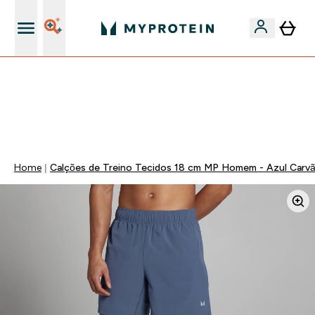
15€ por cada Amigo Referido
🚚 ENVIO POR 1€ EM COMPRAS DE 40€ | TERMINA EM:
0 0
:
0 3
:
4 5
:
1 1
DIA
HORAS
MINUTOS
SEGUNDOS
Home
Calções de Treino Tecidos 18 cm MP Homem - Azul Carv