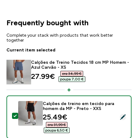
Frequently bought with
Complete your stack with products that work better
together
Current item selected
Calções de Treino Tecidos 18 cm MP Homem -
Azul Carvão - XS
era 34,99 €‎
discounted price
27.99€‎
poupa 7,00 €‎
Calções de treino em tecido para
homem da MP - Preto - XXS
discounted price
25.49€‎
Select this product - Calções de treino em tecido pa
era 31,99 €‎
poupa 6,50 €‎