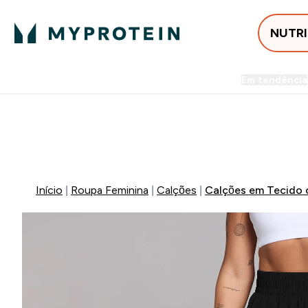
NUTR
Em tendência
Entrega Grátis ao gastares +5
-50% EM CREATINA & SELEC
Início
Roupa Feminina
Calções
Calções em Tecido 