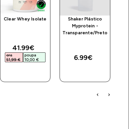
Clear Whey Isolate
Shaker Plástico
Myprotein -
Te
Transparente/Preto
price
discounted price
41.99€‎
era
poupa
e
6.99€‎
51,99 €‎
10,00 €‎
4
COMPRA
COMPRA
RÁPIDA
RÁPIDA