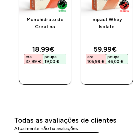
Monohidrato de
Impact Whey
Creatina
Isolate
ed price
discounted price
discounted 
18.99€‎
59.99€‎
era
poupa
era
poupa
37,99 €‎
19,00 €‎
105,99 €‎
46,00 €‎
COMPRA
COMPRA
RÁPIDA
RÁPIDA
Todas as avaliações de clientes
Atualmente não há avaliações.