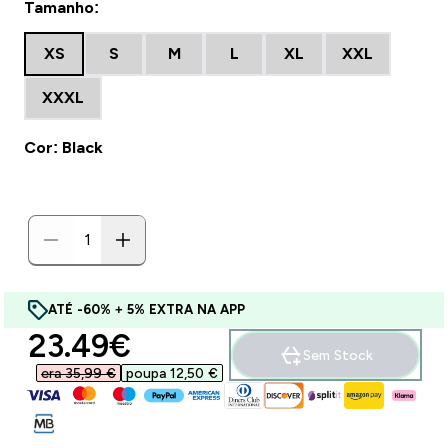
Tamanho:
XS
S
M
L
XL
XXL
XXXL
Cor: Black
ATÉ -60% + 5% EXTRA NA APP
discounted price
23.49€‎
Sem Stock
era 35,99 €‎
poupa 12,50 €‎