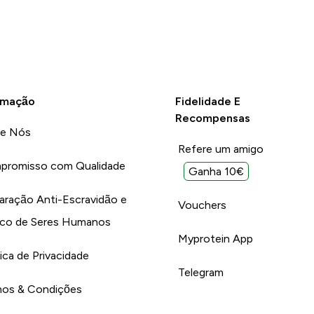
rmação
Fidelidade E
Recompensas
re Nós
Refere um amigo
promisso com Qualidade
Ganha 10€
aração Anti-Escravidão e
Vouchers
ico de Seres Humanos
Myprotein App
tica de Privacidade
Telegram
os & Condições