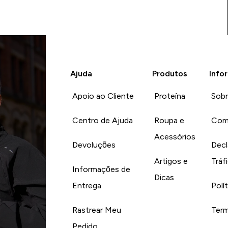
Ajuda
Produtos
Info
Apoio ao Cliente
Proteína
Sob
Centro de Ajuda
Roupa e
Com
Acessórios
Devoluções
Decl
Artigos e
Tráf
Informações de
Dicas
Entrega
Polí
Rastrear Meu
Term
Pedido