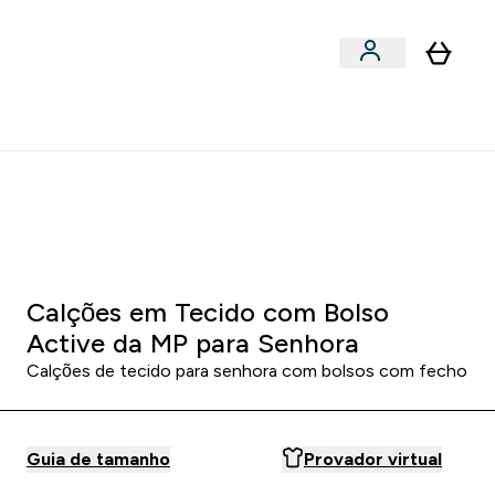
Acessórios
bmenu
Enter Snacks Proteícos submenu
⌄
entes? 15% Extra com a Newsletter
1 7
:
2 2
:
5 0
HORAS
MINUTOS
SEGUNDOS
Calções em Tecido com Bolso
Active da MP para Senhora
Calções de tecido para senhora com bolsos com fecho
Guia de tamanho
Provador virtual