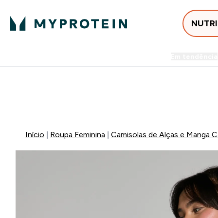
NUTR
Em tendência
Entrega Grátis ao gastares +5
⚡ 15% EXTRA NAS NOVIDADE
Início
Roupa Feminina
Camisolas de Alças e Manga C