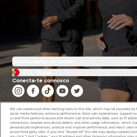
Configurações de cookies
PT |
Mudar
Conecta-te connosco
We use cookies and other tracking tools on this site, which may be provided by th
social media features, enhance performance, tailor user experiences, support ou
us and third parties to access and record user and activity data, such as IP addr
2026 The Hut.com Ltd
interactions, browser and device details, and other usage information, which m
personalized experiences, analyze and improve performance, and reach users wi
across third party sites. If you click “Accept All” this site may deploy cookies (inc
you click “Limit Cookies,” your IP address and other browsing information may sti