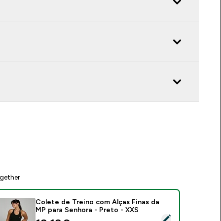
gether
Colete de Treino com Alças Finas da
MP para Senhora - Preto - XXS
elect this product - Colete de Treino com Alças Finas da MP 