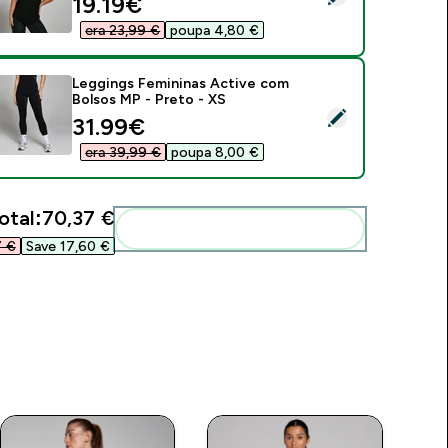
discounted price
19.19€‎
era 23,99 €‎
poupa 4,80 €‎
Leggings Femininas Active com
Bolsos MP - Preto - XS
elect this product - Leggings Femininas Active com Bolsos MP
discounted price
31.99€‎
era 39,99 €‎
poupa 8,00 €‎
otal:
70,37 €‎
Add these to your routine
 €‎
Save 17,60 €‎