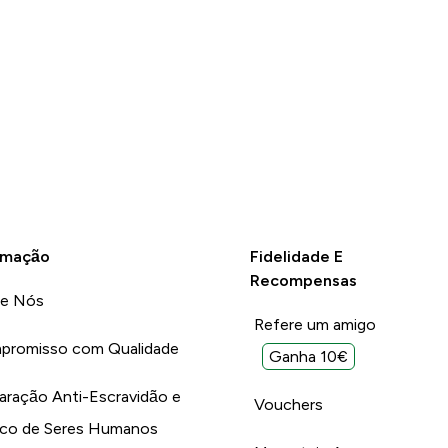
rmação
Fidelidade E
Recompensas
re Nós
Refere um amigo
promisso com Qualidade
Ganha 10€
aração Anti-Escravidão e
Vouchers
ico de Seres Humanos