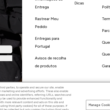
Dicas
Entrega
Polí
Rastrear Meu
Term
Pedido
Parc
Entregas para
Quer
Portugal
Quer
Avisos de recolha
de produtos
Gara
ird parties, to operate and secure our site, enable
r marketing and advertising efforts. These also enable
esses and online identifiers, referring URLs, searches and
Pay with
ay be used to provide enhanced functionality and
th more relevant content and ads on this site and
Manage Cooki
luding third party cookies) for all of these purposes. If
ll be collected but only cookies (including third party