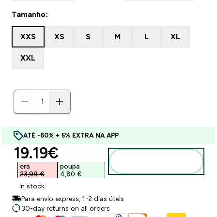
Tamanho:
XXS
XS
S
M
L
XL
XXL
ATÉ -60% + 5% EXTRA NA APP
discounted price
19.19€‎
Adicionar ao
carrinho
era
poupa
23,99 €‎
4,80 €‎
In stock
Para envio express, 1-2 dias úteis
30-day returns on all orders