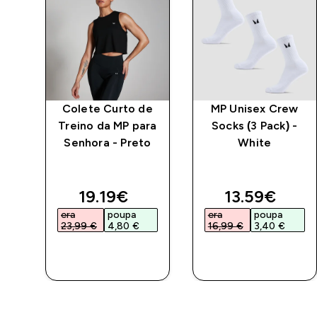
 de
Colete Curto de
MP Unisex Crew
 e
Treino da MP para
Socks (3 Pack) -
ics
Senhora - Preto
White
P -
ed price
discounted price
discounted 
19.19€‎
13.59€‎
era
poupa
era
poupa
23,99 €‎
4,80 €‎
16,99 €‎
3,40 €‎
COMPRA
COMPRA
RÁPIDA
RÁPIDA