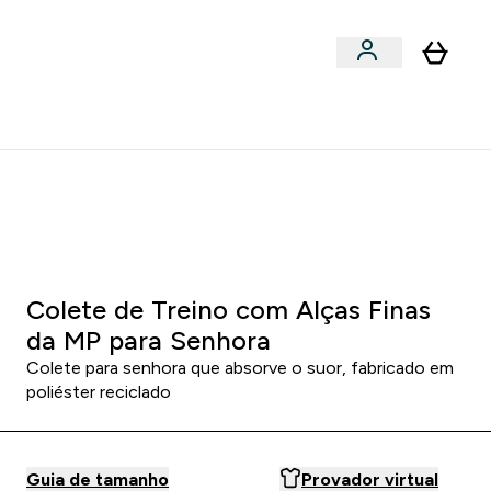
Acessórios
bmenu
Enter Snacks Proteícos submenu
⌄
entes? 15% Extra com a Newsletter
0 5
:
3 3
:
4 3
HORAS
MINUTOS
SEGUNDOS
- Branco
Colete de Treino com Alças Finas
da MP para Senhora
Colete para senhora que absorve o suor, fabricado em
poliéster reciclado
Guia de tamanho
Provador virtual