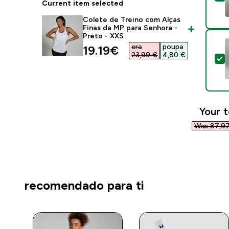
Current item selected
Colete de Treino com Alças
Finas da MP para Senhora -
Preto - XXS
era
poupa
discounted price
19.19€‎
23,99 €‎
4,80 €‎
S
Your t
Was 87,97
recomendado para ti