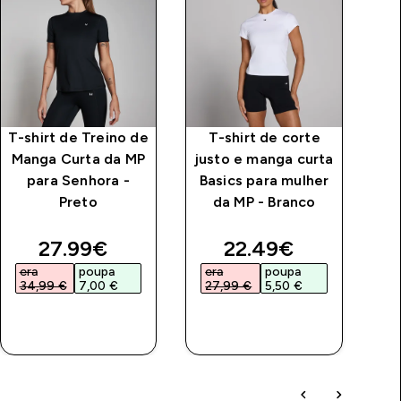
T-shirt de Treino de
T-shirt de corte
Le
Manga Curta da MP
justo e manga curta
da
para Senhora -
Basics para mulher
Preto
da MP - Branco
price
discounted price
discounted price
27.99€‎
22.49€‎
era
poupa
era
poupa
e
34,99 €‎
7,00 €‎
27,99 €‎
5,50 €‎
4
COMPRA
COMPRA
RÁPIDA
RÁPIDA