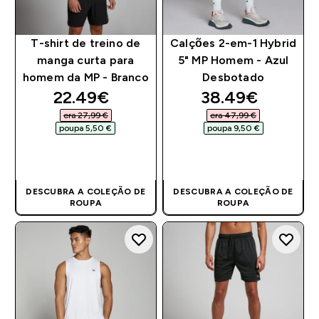
T-shirt de treino de
Calções 2-em-1 Hybrid
manga curta para
5" MP Homem - Azul
homem da MP - Branco
Desbotado
discounted price
discounted pri
22.49€‎
38.49€‎
era 27,99 €‎
era 47,99 €‎
poupa 5,50 €‎
poupa 9,50 €‎
COMPRA RÁPIDA
COMPRA RÁPIDA
DESCUBRA A COLEÇÃO DE
DESCUBRA A COLEÇÃO DE
ROUPA
ROUPA