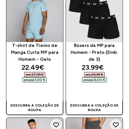
T-shirt de Treino de
Boxers da MP para
Manga Curta MP para
Homem - Preto (Emb.
Homem - Gelo
de 3)
discounted price
discounted pri
22.49€‎
23.99€‎
era 27,99 €‎
era 29,99 €‎
poupa 5,50 €‎
poupa 6,00 €‎
COMPRA RÁPIDA
COMPRA RÁPIDA
DESCUBRA A COLEÇÃO DE
DESCUBRA A COLEÇÃO DE
ROUPA
ROUPA