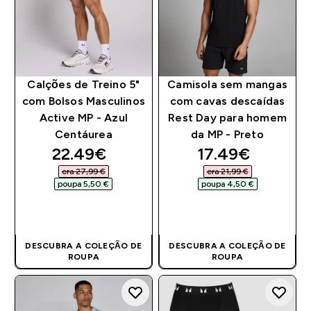
Calções de Treino 5"
Camisola sem mangas
com Bolsos Masculinos
com cavas descaídas
Active MP - Azul
Rest Day para homem
Centáurea
da MP - Preto
discounted price
discounted pri
22.49€‎
17.49€‎
era 27,99 €‎
era 21,99 €‎
poupa 5,50 €‎
poupa 4,50 €‎
COMPRA RÁPIDA
COMPRA RÁPIDA
DESCUBRA A COLEÇÃO DE
DESCUBRA A COLEÇÃO DE
ROUPA
ROUPA