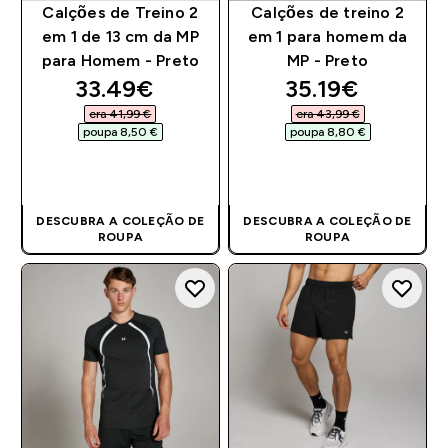
Calções de Treino 2
Calções de treino 2
em 1 de 13 cm da MP
em 1 para homem da
para Homem - Preto
MP - Preto
discounted price
discounted pri
33.49€‎
35.19€‎
era 41,99 €‎
era 43,99 €‎
poupa 8,50 €‎
poupa 8,80 €‎
COMPRA RÁPIDA
COMPRA RÁPIDA
DESCUBRA A COLEÇÃO DE
DESCUBRA A COLEÇÃO DE
ROUPA
ROUPA