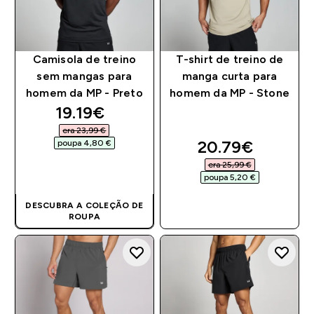
Camisola de treino
T-shirt de treino de
sem mangas para
manga curta para
homem da MP - Preto
homem da MP - Stone
discounted price
19.19€‎
era 23,99 €‎
discounted pri
20.79€‎
poupa 4,80 €‎
era 25,99 €‎
COMPRA RÁPIDA
poupa 5,20 €‎
DESCUBRA A COLEÇÃO DE
COMPRA RÁPIDA
ROUPA