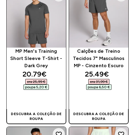
MP Men's Training
Calções de Treino
Short Sleeve T-Shirt -
Tecidos 7" Masculinos
Dark Grey
MP - Cinzento Escuro
discounted price
discounted pri
20.79€‎
25.49€‎
era 25,99 €‎
era 31,99 €‎
poupa 5,20 €‎
poupa 6,50 €‎
COMPRA RÁPIDA
COMPRA RÁPIDA
DESCUBRA A COLEÇÃO DE
DESCUBRA A COLEÇÃO DE
ROUPA
ROUPA