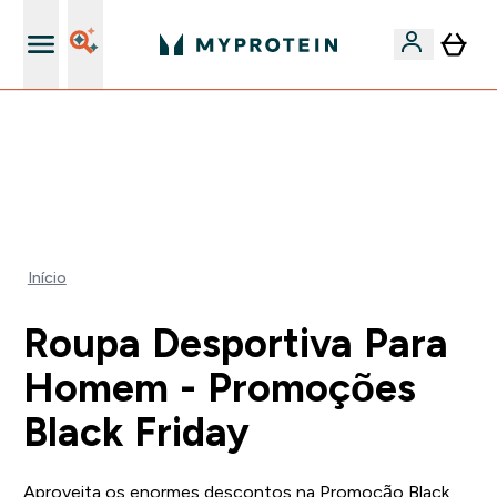
15€ por cada Amigo Referido
🚚 ENVIO POR 1€ EM COMPRAS DE 40€ | TERMINA EM:
0 0
:
0 1
:
4 6
:
0 4
DIA
HORAS
MINUTOS
SEGUNDOS
Início
Roupa Desportiva Para
Homem - Promoções
Black Friday
Aproveita os enormes descontos na Promoção Black