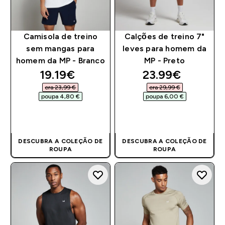
Camisola de treino
Calções de treino 7"
sem mangas para
leves para homem da
homem da MP - Branco
MP - Preto
discounted price
discounted pri
19.19€‎
23.99€‎
era 23,99 €‎
era 29,99 €‎
poupa 4,80 €‎
poupa 6,00 €‎
COMPRA RÁPIDA
COMPRA RÁPIDA
DESCUBRA A COLEÇÃO DE
DESCUBRA A COLEÇÃO DE
ROUPA
ROUPA