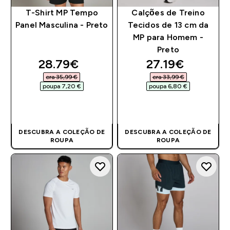
T-Shirt MP Tempo
Calções de Treino
Panel Masculina - Preto
Tecidos de 13 cm da
MP para Homem -
Preto
discounted price
discounted pri
28.79€‎
27.19€‎
era 35,99 €‎
era 33,99 €‎
poupa 7,20 €‎
poupa 6,80 €‎
COMPRA RÁPIDA
COMPRA RÁPIDA
DESCUBRA A COLEÇÃO DE
DESCUBRA A COLEÇÃO DE
ROUPA
ROUPA