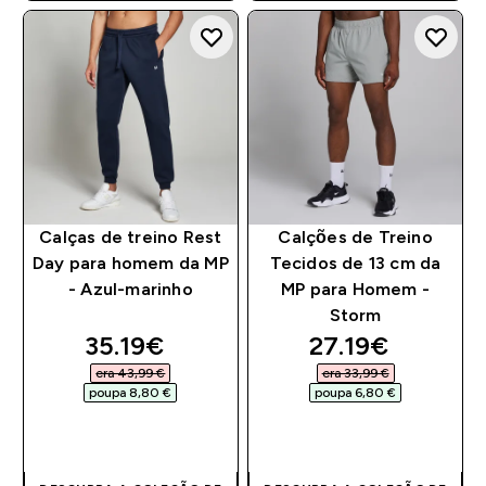
Calças de treino Rest
Calções de Treino
Day para homem da MP
Tecidos de 13 cm da
- Azul-marinho
MP para Homem -
Storm
discounted price
discounted pri
35.19€‎
27.19€‎
era 43,99 €‎
era 33,99 €‎
poupa 8,80 €‎
poupa 6,80 €‎
COMPRA RÁPIDA
COMPRA RÁPIDA