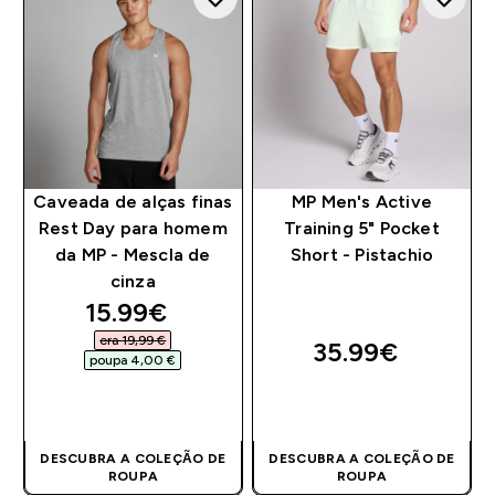
Caveada de alças finas
MP Men's Active
Rest Day para homem
Training 5" Pocket
da MP - Mescla de
Short - Pistachio
cinza
discounted price
15.99€‎
era 19,99 €‎
35.99€‎
poupa 4,00 €‎
COMPRA RÁPIDA
COMPRA RÁPIDA
DESCUBRA A COLEÇÃO DE
DESCUBRA A COLEÇÃO DE
ROUPA
ROUPA