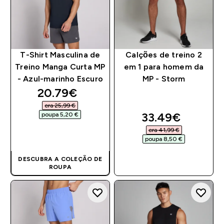
T-Shirt Masculina de
Calções de treino 2
Treino Manga Curta MP
em 1 para homem da
- Azul-marinho Escuro
MP - Storm
discounted price
20.79€‎
era 25,99 €‎
discounted pri
33.49€‎
poupa 5,20 €‎
era 41,99 €‎
COMPRA RÁPIDA
poupa 8,50 €‎
DESCUBRA A COLEÇÃO DE
COMPRA RÁPIDA
ROUPA