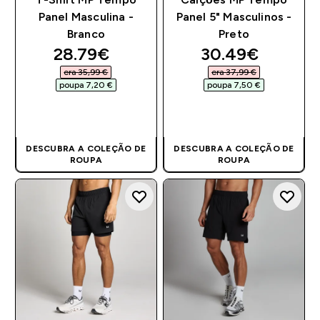
Panel Masculina -
Panel 5" Masculinos -
Branco
Preto
discounted price
discounted pri
28.79€‎
30.49€‎
era 35,99 €‎
era 37,99 €‎
poupa 7,20 €‎
poupa 7,50 €‎
COMPRA RÁPIDA
COMPRA RÁPIDA
DESCUBRA A COLEÇÃO DE
DESCUBRA A COLEÇÃO DE
ROUPA
ROUPA