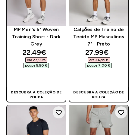
MP Men's 5" Woven
Calções de Treino de
Training Short - Dark
Tecido MP Masculinos
Grey
7" - Preto
discounted price
discounted pri
22.49€‎
27.99€‎
era 27,99 €‎
era 34,99 €‎
poupa 5,50 €‎
poupa 7,00 €‎
COMPRA RÁPIDA
COMPRA RÁPIDA
DESCUBRA A COLEÇÃO DE
DESCUBRA A COLEÇÃO DE
ROUPA
ROUPA