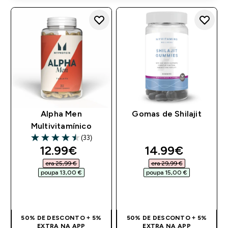
Alpha Men
Gomas de Shilajit
Multivitamínico
(33)
4.52 out of 5 stars
discounted price
discounted pri
12.99€‎
14.99€‎
era 25,99 €‎
era 29,99 €‎
poupa 13,00 €‎
poupa 15,00 €‎
COMPRA RÁPIDA
COMPRA RÁPIDA
50% DE DESCONTO + 5%
50% DE DESCONTO + 5%
EXTRA NA APP
EXTRA NA APP