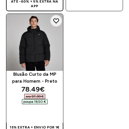
ATÉ -60% + 5% EXTRA NA
COMPRA RÁPIDA
APP
Blusão Curto da MP
para Homem - Preto
discounted price
78.49€‎
era 97,99 €‎
poupa 19,50 €‎
COMPRA RÁPIDA
15% EXTRA + ENVIO POR 1€