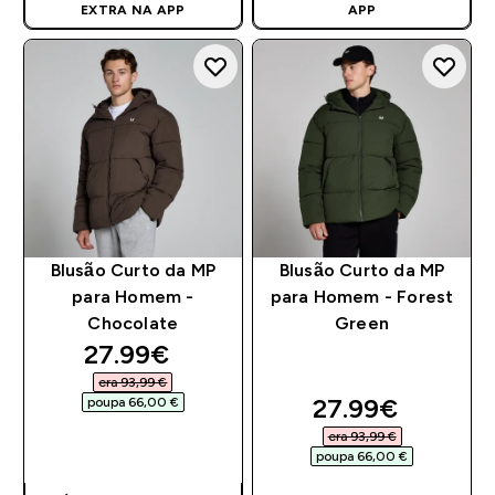
EXTRA NA APP
APP
Blusão Curto da MP
Blusão Curto da MP
para Homem -
para Homem - Forest
Chocolate
Green
discounted price
27.99€‎
era 93,99 €‎
discounted pri
27.99€‎
poupa 66,00 €‎
era 93,99 €‎
COMPRA RÁPIDA
poupa 66,00 €‎