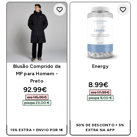
Blusão Comprido da
Energy
MP para Homem -
Preto
discounted pr
8.99€‎
discounted price
92.99€‎
era 17,99 €‎
era 115,99 €‎
poupa 9,00 €‎
poupa 23,00 €‎
COMPRA RÁPIDA
COMPRA RÁPIDA
50% DE DESCONTO + 5%
15% EXTRA + ENVIO POR 1€
EXTRA NA APP