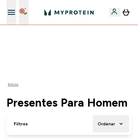
5% Extra na App
-50% EM CREATINA & SELECIONADOS + 5% EXTRA NA
APP | TERMINA EM:
0 0
:
1 1
:
1 7
:
2 3
DIA
HORAS
MINUTOS
SEGUNDOS
Início
Presentes Para Homem
Filtros
Ordenar