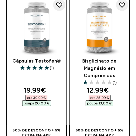
Cápsulas Testofen®
Bisglicinato de
(1)
Magnésio em
5 out of 5 stars
Comprimidos
(1)
1 out of 5 stars
discounted price
discounted pri
19.99€‎
12.99€‎
era 39,99 €‎
era 25,99 €‎
poupa 20,00 €‎
poupa 13,00 €‎
COMPRA RÁPIDA
COMPRA RÁPIDA
50% DE DESCONTO + 5%
50% DE DESCONTO + 5%
EXTRA NA APP
EXTRA NA APP