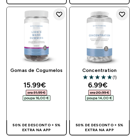
Gomas de Cogumelos
Concentration
(1)
5 out of 5 stars
discounted price
discounted pr
15.99€‎
6.99€‎
era 31,99 €‎
era 20,99 €‎
poupa 16,00 €‎
poupa 14,00 €‎
COMPRA RÁPIDA
COMPRA RÁPIDA
50% DE DESCONTO + 5%
50% DE DESCONTO + 5%
EXTRA NA APP
EXTRA NA APP