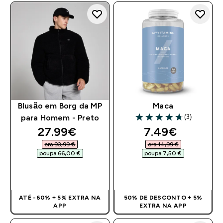
Blusão em Borg da MP
Maca
(3)
para Homem - Preto
4.67 out of 5 stars
discounted price
discounted pr
27.99€‎
7.49€‎
era 93,99 €‎
era 14,99 €‎
poupa 66,00 €‎
poupa 7,50 €‎
COMPRA RÁPIDA
COMPRA RÁPIDA
ATÉ -60% + 5% EXTRA NA
50% DE DESCONTO + 5%
APP
EXTRA NA APP