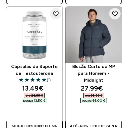
Cápsulas de Suporte
Blusão Curto da MP
de Testosterona
para Homem -
(1)
Midnight
5 out of 5 stars
discounted price
discounted pri
13.49€‎
27.99€‎
era 26,99 €‎
era 93,99 €‎
poupa 13,50 €‎
poupa 66,00 €‎
COMPRA RÁPIDA
COMPRA RÁPIDA
50% DE DESCONTO + 5%
ATÉ -60% + 5% EXTRA NA