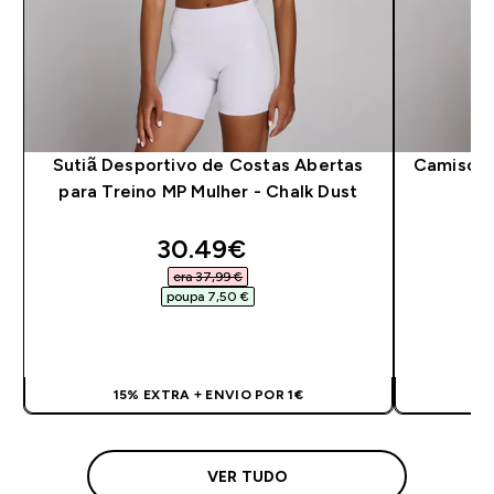
Sutiã Desportivo de Costas Abertas
Camisola
para Treino MP Mulher - Chalk Dust
discounted price
30.49€‎
era 37,99 €‎
poupa 7,50 €‎
COMPRA RÁPIDA
15% EXTRA + ENVIO POR 1€
1
VER TUDO