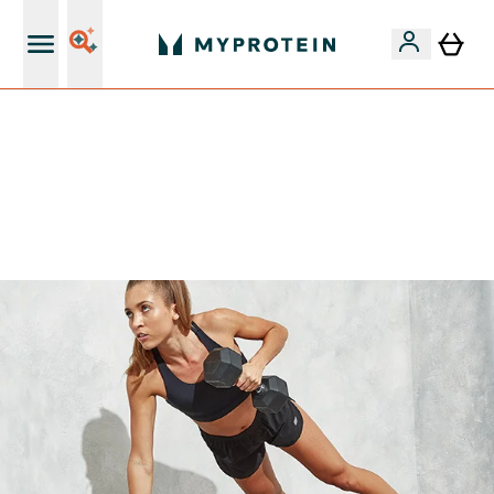
15€ por cada Amigo Referido
-50% EM CREATINA & SELECIONADOS + 5% EXTRA NA
APP | TERMINA EM:
0 0
:
1 1
:
4 5
:
2 1
DIA
HORAS
MINUTOS
SEGUNDOS