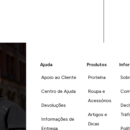
Ajuda
Produtos
Info
Apoio ao Cliente
Proteína
Sob
Centro de Ajuda
Roupa e
Com
Acessórios
Devoluções
Decl
Artigos e
Tráf
Informações de
Dicas
Entrega
Polí