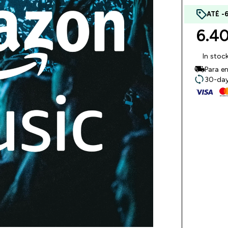
ATÉ -
6.40
In stoc
Para en
30-day