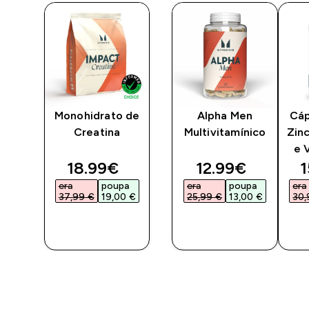
e
Monohidrato de
Alpha Men
Cáp
Creatina
Multivitamínico
Zin
e 
ted price
discounted price
discounted pri
d
18.99€‎
12.99€‎
1
a
era
poupa
era
poupa
era
€‎
37,99 €‎
19,00 €‎
25,99 €‎
13,00 €‎
30,
COMPRA
COMPRA
RÁPIDA
RÁPIDA