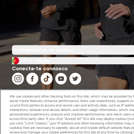
Configurações de cookies
PT |
Mudar
Conecta-te connosco
We use cookies and other tracking tools on this site, which may be provided by th
social media features, enhance performance, tailor user experiences, support ou
us and third parties to access and record user and activity data, such as IP addr
2026 The Hut.com Ltd
interactions, browser and device details, and other usage information, which m
personalized experiences, analyze and improve performance, and reach users wi
across third party sites. If you click “Accept All” this site may deploy cookies (inc
you click “Limit Cookies,” your IP address and other browsing information may sti
cookies) that are necessary to operate, secure and enable default website feature
review and manage your cookie preferences for this site at any time by clicking