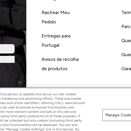
Rastrear Meu
Term
Pedido
Parc
Entregas para
Quer
Portugal
Quer
Avisos de recolha
de produtos
Gara
ird parties, to operate and secure our site, enable
r marketing and advertising efforts. These also enable
esses and online identifiers, referring URLs, searches and
Pay with
ay be used to provide enhanced functionality and
th more relevant content and ads on this site and
Manage Cooki
luding third party cookies) for all of these purposes. If
ll be collected but only cookies (including third party
s and functionalities will be deployed. You can also
 the “Manage Cookie Settings” link in this banner. By