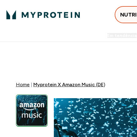
NUTR
Em tendência
Entrega Grátis ao gastares +5
⚡ 15% EXTRA NAS NOVIDADE
Home
Myprotein X Amazon Music (DE)