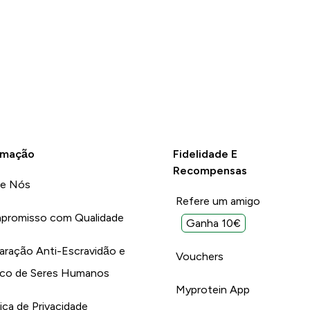
rmação
Fidelidade E
Recompensas
re Nós
Refere um amigo
promisso com Qualidade
Ganha 10€
aração Anti-Escravidão e
Vouchers
ico de Seres Humanos
Myprotein App
tica de Privacidade