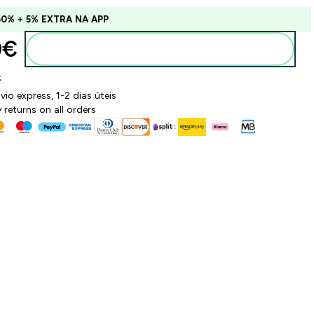
60% + 5% EXTRA NA APP
€‎
Adicionar ao carrinho
k
vio express, 1-2 dias úteis
 returns on all orders