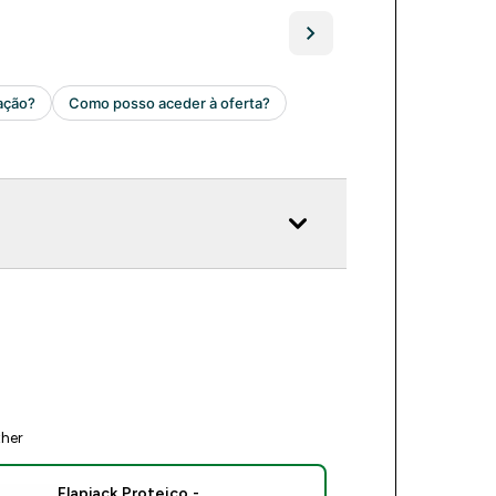
ther
Flapjack Proteico -