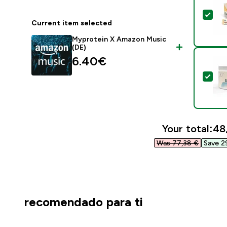
Sele
Current item selected
Myprotein X Amazon Music
(DE)
6.40€‎
Sel
Your total:
48,
Was 77,38 €‎
Save 2
recomendado para ti