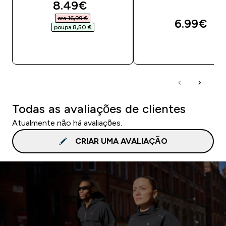
discounted price
8.49€‎
era 16,99 €‎
6.99€‎
poupa 8,50 €‎
COMPRA RÁPIDA
COMPRA RÁPID
Todas as avaliações de clientes
Atualmente não há avaliações.
CRIAR UMA AVALIAÇÃO