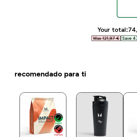
Your total:
74,
Was 121,97 €‎
Save 47
recomendado para ti