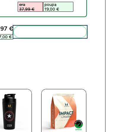
era
poupa
37,99 €‎
19,00 €‎
97 €‎
Add these to your routine
,00 €‎