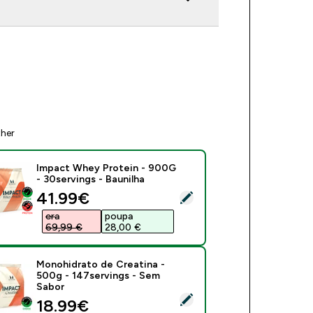
ther
Impact Whey Protein - 900G
- 30servings - Baunilha
discounted price
41.99€‎
ect this product - Impact Whey Protein - 900G - 30servings - 
era
poupa
69,99 €‎
28,00 €‎
Monohidrato de Creatina -
500g - 147servings - Sem
Sabor
ect this product - Monohidrato de Creatina - 500g - 147servin
discounted price
18.99€‎