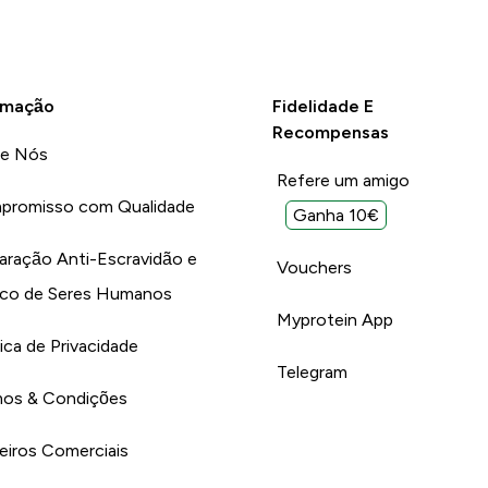
rmação
Fidelidade E
Recompensas
re Nós
Refere um amigo
promisso com Qualidade
Ganha 10€
aração Anti-Escravidão e
Vouchers
ico de Seres Humanos
Myprotein App
tica de Privacidade
Telegram
os & Condições
eiros Comerciais