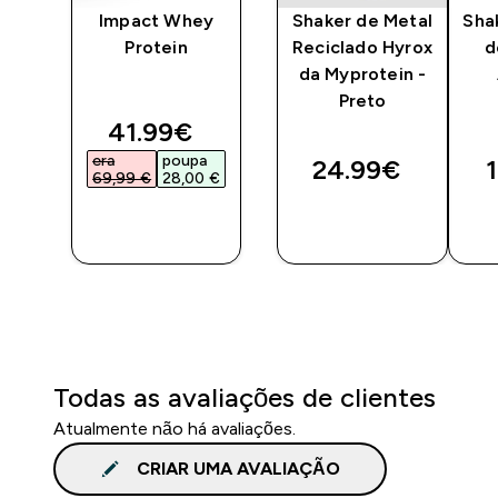
co
Impact Whey
Shaker de Metal
Sha
-
Protein
Reciclado Hyrox
d
/Preto
da Myprotein -
Preto
discounted price
41.99€‎
era
poupa
24.99€‎
1
69,99 €‎
28,00 €‎
COMPRA
COMPRA
RÁPIDA
RÁPIDA
Todas as avaliações de clientes
Atualmente não há avaliações.
CRIAR UMA AVALIAÇÃO