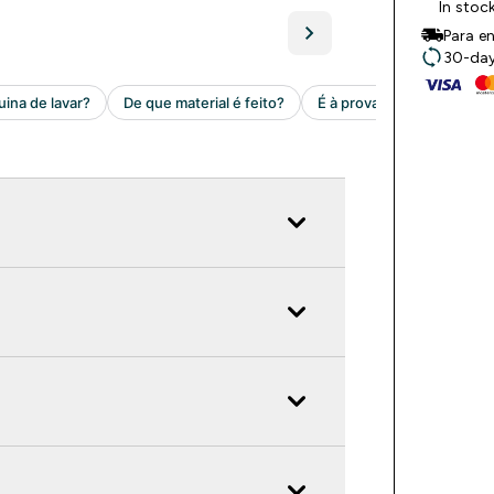
In stoc
Para en
30-day