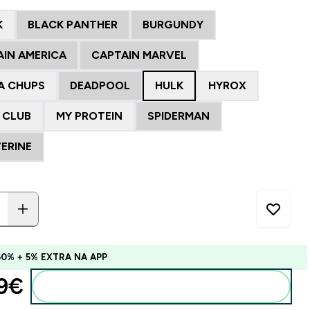
K
BLACK PANTHER
BURGUNDY
AIN AMERICA
CAPTAIN MARVEL
A CHUPS
DEADPOOL
HULK
HYROX
 CLUB
MY PROTEIN
SPIDERMAN
ERINE
60% + 5% EXTRA NA APP
9€‎
Adicionar ao carrinho