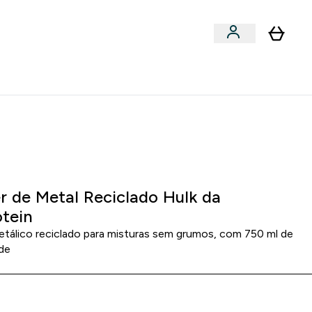
Acessórios
bmenu
Enter Snacks Proteícos submenu
⌄
entes? 15% Extra com a Newsletter
 3
:
0 5
:
2 8
RAS
MINUTOS
SEGUNDOS
r de Metal Reciclado Hulk da
tein
etálico reciclado para misturas sem grumos, com 750 ml de
de