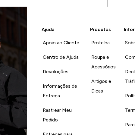
Ajuda
Produtos
Info
Apoio ao Cliente
Proteína
Sob
Centro de Ajuda
Roupa e
Com
Acessórios
Devoluções
Decl
Artigos e
Tráf
Informações de
Dicas
Entrega
Polí
Rastrear Meu
Term
Pedido
Parc
Entregas para