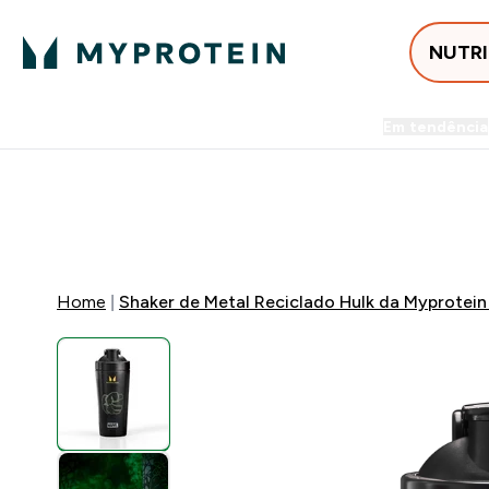
NUTR
Em tendência
Entrega Grátis ao gastares +5
⚡ ATÉ -60% + 15% EXTRA
Home
Shaker de Metal Reciclado Hulk da Myprotein