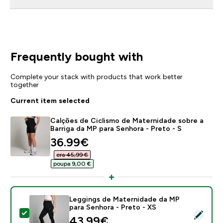
Frequently bought with
Complete your stack with products that work better
together
Current item selected
Calções de Ciclismo de Maternidade sobre a
Barriga da MP para Senhora - Preto - S
discounted price
36.99€‎
era 45,99 €‎
poupa 9,00 €‎
Leggings de Maternidade da MP
para Senhora - Preto - XS
Select this product - Leggings de Maternidade da MP 
43.99€‎