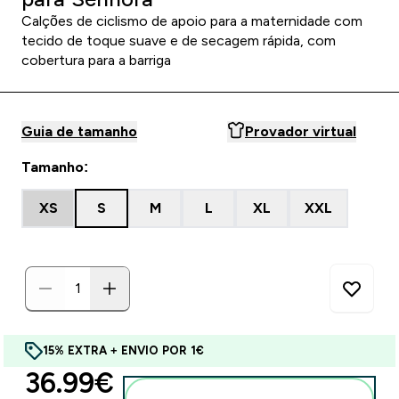
Calções de ciclismo de apoio para a maternidade com
tecido de toque suave e de secagem rápida, com
cobertura para a barriga
Guia de tamanho
Provador virtual
Tamanho:
XS
S
M
L
XL
XXL
15% EXTRA + ENVIO POR 1€
discounted price
36.99€‎