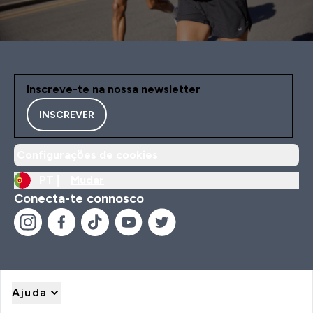
Inscreve-te na nossa newsletter
INSCREVER
Configurações de cookies
PT |
Mudar
Conecta-te connosco
Ajuda