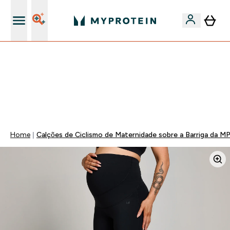
15€ por cada Amigo Referido
⚡ 15% EXTRA NAS NOVIDADES DE ROUPA + ENVIO POR
1€ | TERMINA EM:
0 0
:
1 4
:
2 5
:
5 3
DIA
HORAS
MINUTOS
SEGUNDOS
Home
Calções de Ciclismo de Maternidade sobre a Barriga da MP