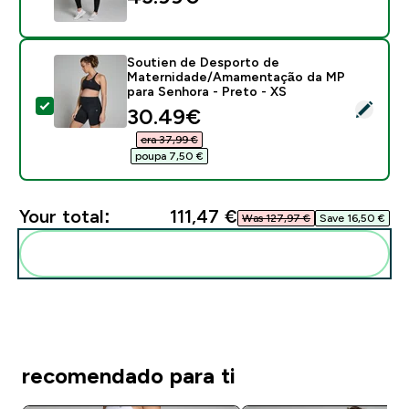
Soutien de Desporto de
Maternidade/Amamentação da MP
para Senhora - Preto - XS
Select this product - Soutien de Desporto de Mater
discounted price
30.49€‎
era 37,99 €‎
poupa 7,50 €‎
Your total:
111,47 €‎
Was 127,97 €‎
Save 16,50 €‎
Add these to your routine
recomendado para ti