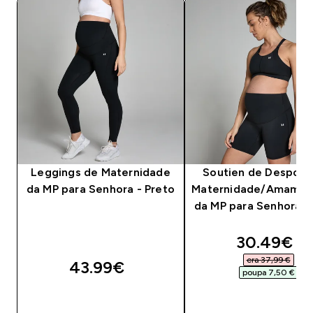
Leggings de Maternidade
Soutien de Desport
da MP para Senhora - Preto
Maternidade/Amamen
da MP para Senhora -
discounte
30.49€‎
era 37,99 €‎
43.99€‎
poupa 7,50 €‎
COMPRA RÁPIDA
COMPRA RÁPID