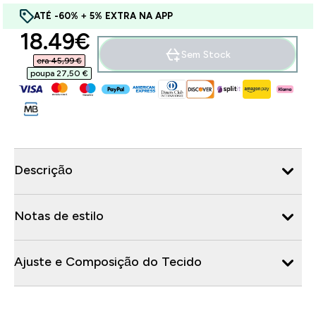
ATÉ -60% + 5% EXTRA NA APP
discounted price
18.49€‎
Sem Stock
era 45,99 €‎
poupa 27,50 €‎
Descrição
Notas de estilo
Ajuste e Composição do Tecido