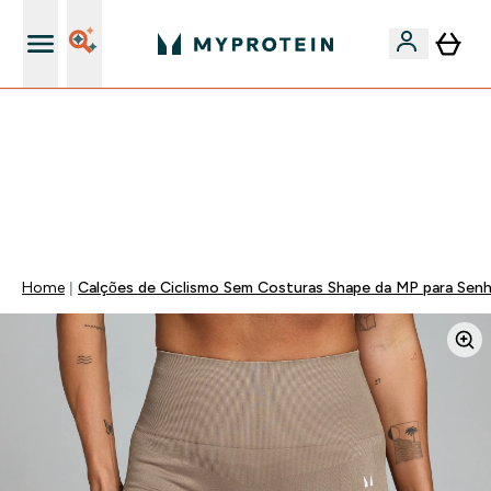
15€ por cada Amigo Referido
-50% EM CREATINA & SELECIONADOS + 5% EXTRA NA
APP | TERMINA EM:
0 0
:
1 3
:
0 5
:
3 8
DIA
HORAS
MINUTOS
SEGUNDOS
Home
Calções de Ciclismo Sem Costuras Shape da MP para Senh