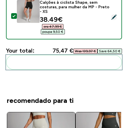
Calções à ciclista Shape, sem
costuras, para mulher da MP - Preto
- XS
Select this product - Calções à ciclista Shape, sem co
discounted price
38.49€‎
era 47,99 €‎
poupa 9,50 €‎
Your total:
75,47 €‎
Was 139,97 €‎
Save 64,50 €‎
Add these to your routine
recomendado para ti