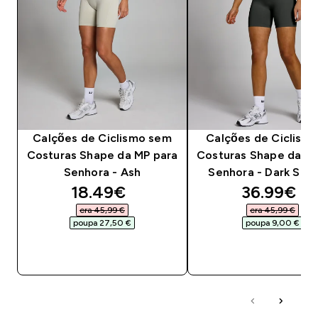
Calções de Ciclismo sem
Calções de Ciclista
Costuras Shape da MP para
Costuras Shape da M
Senhora - Ash
Senhora - Dark Sh
discounted price
discounte
18.49€‎
36.99€‎
era 45,99 €‎
era 45,99 €‎
poupa 27,50 €‎
poupa 9,00 €‎
COMPRA RÁPIDA
COMPRA RÁPID