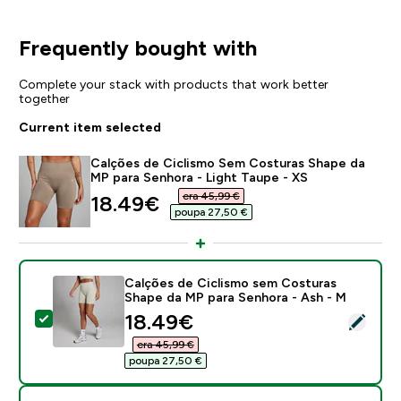
Frequently bought with
Complete your stack with products that work better
together
Current item selected
Calções de Ciclismo Sem Costuras Shape da
MP para Senhora - Light Taupe - XS
era 45,99 €‎
discounted price
18.49€‎
poupa 27,50 €‎
Calções de Ciclismo sem Costuras
Shape da MP para Senhora - Ash - M
discounted price
18.49€‎
Select this product - Calções de Ciclismo sem Costu
era 45,99 €‎
poupa 27,50 €‎