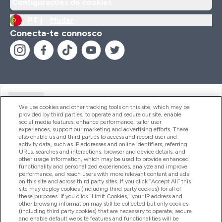
Configurações de cookies
PT |
Mudar
Conecta-te connosco
Ajuda
We use cookies and other tracking tools on this site, which may be
provided by third parties, to operate and secure our site, enable
social media features, enhance performance, tailor user
experiences, support our marketing and advertising efforts. These
Produtos
also enable us and third parties to access and record user and
activity data, such as IP addresses and online identifiers, referring
URLs, searches and interactions, browser and device details, and
other usage information, which may be used to provide enhanced
Informação
functionality and personalized experiences, analyze and improve
performance, and reach users with more relevant content and ads
on this site and across third party sites. If you click “Accept All” this
site may deploy cookies (including third party cookies) for all of
these purposes. If you click “Limit Cookies,” your IP address and
Fidelidade E Recompensas
other browsing information may still be collected but only cookies
(including third party cookies) that are necessary to operate, secure
and enable default website features and functionalities will be