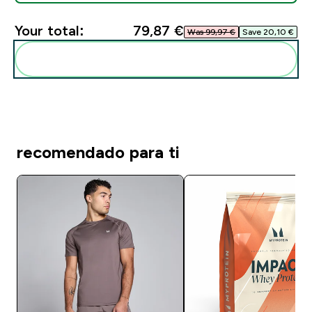
Your total:
79,87 €‎
Was 99,97 €‎
Save 20,10 €‎
Add these to your routine
recomendado para ti