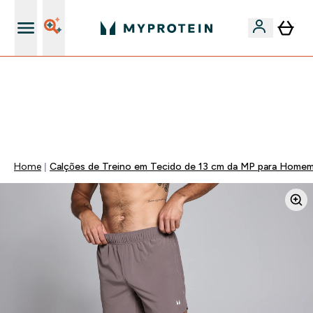
15€ por cada Amigo Referido
🚚 ENVIO POR 1€ EM COMPRAS DE 40€ | TERMINA EM:
0 0
:
0 5
:
2 3
:
2 0
DIA
HORAS
MINUTOS
SEGUNDOS
Home
Calções de Treino em Tecido de 13 cm da MP para Home