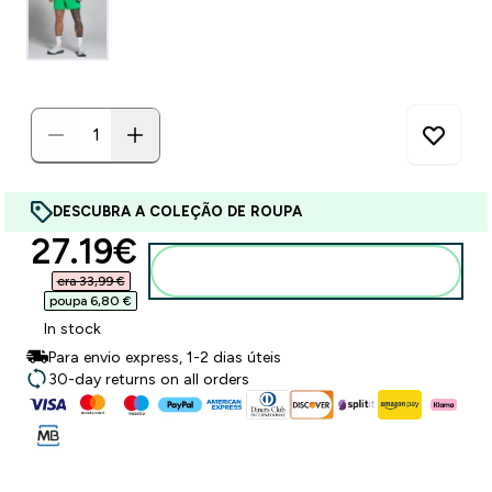
DESCUBRA A COLEÇÃO DE ROUPA
discounted price
27.19€‎
Adicionar ao carrinho
era 33,99 €‎
poupa 6,80 €‎
In stock
Para envio express, 1-2 dias úteis
30-day returns on all orders