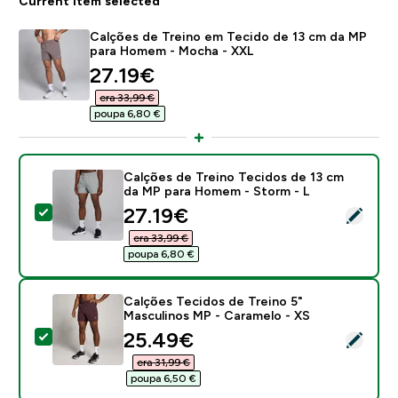
Current item selected
Calções de Treino em Tecido de 13 cm da MP
para Homem - Mocha - XXL
discounted price
27.19€‎
era 33,99 €‎
poupa 6,80 €‎
Calções de Treino Tecidos de 13 cm
da MP para Homem - Storm - L
discounted price
27.19€‎
Select this product - Calções de Treino Tecidos de 
era 33,99 €‎
poupa 6,80 €‎
Calções Tecidos de Treino 5"
Masculinos MP - Caramelo - XS
discounted price
25.49€‎
Select this product - Calções Tecidos de Treino 5" M
era 31,99 €‎
poupa 6,50 €‎