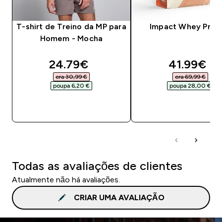
T-shirt de Treino da MP para
Impact Whey Prot
Homem - Mocha
discounted price
discounte
24.79€‎
41.99€‎
era 30,99 €‎
era 69,99 €‎
poupa 6,20 €‎
poupa 28,00 €‎
COMPRA RÁPIDA
COMPRA RÁPID
Todas as avaliações de clientes
Atualmente não há avaliações.
CRIAR UMA AVALIAÇÃO